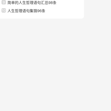
9
简单的人生哲理语句汇总98条
10
人生哲理语句集锦96条