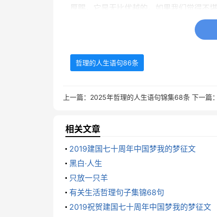
厚赐，它是无比优越的。如果我们觉得不
9、那些薄雾般飘忽的期待，青春不顾
们才会懂得，青春无论看上去多么荒谬，其
哲理的人生语句86条
们做的事情决定了我们要过一种什么样的
10、一生中打动自己的，往往只有几
上一篇：
2025年哲理的人生语句锦集68条
下一篇
待把他们变成永恒。人们寻找不同的风景
一新的心灵，当我们找不到，会失落，不
相关文章
11、人生如风，悲欢离合；岁月如风
2019建国七十周年中国梦我的梦征文
记忆的画卷，如冰冻的水晶，轻轻的一碰
黑白·人生
记忆，沿着梦幻般的色彩渐渐迷离。而时
只放一只羊
油然而生。
有关生活哲理句子集锦68句
2019祝贺建国七十周年中国梦我的梦征文