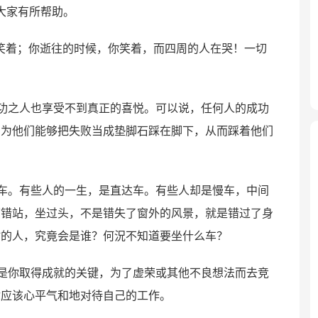
大家有所帮助。
笑着；你逝往的时候，你笑着，而四周的人在哭！一切
功之人也享受不到真正的喜悦。可以说，任何人的成功
因为他们能够把失败当成垫脚石踩在脚下，从而踩着他们
车。有些人的一生，是直达车。有些人却是慢车，中间
下错站，坐过头，不是错失了窗外的风景，就是错过了身
站的人，究竟会是谁？何況不知道要坐什么车？
是你取得成就的关键，为了虚荣或其他不良想法而去竞
你应该心平气和地对待自己的工作。