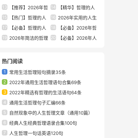
13
14
汇总86句
【推荐】2026年哲
理的人生语句集合49条
【精华】哲理的人
15
16
理的人生语句汇总88条
【热门】哲理的人
生语句合集36句
2026年实用的人生
17
18
生语句集锦48条
【必备】哲理的人
哲理语句合集58条
【必备】2026年哲
19
20
生语句69条
2026年简洁的哲理
理的人生语句集锦99句
【必备】2026年人
的人生语句合集77条
生哲理语句49句
热门阅读
1
常用生活哲理短句摘录35条
2
2022年通用生活哲理语句合集69条
3
2022年精选有哲理的生活语句64条
4
通用生活哲理句子汇编66条
5
自然现象中的人生哲理文章（通用10篇）
6
经典人生经典哲理语录合集100句
7
人生哲理一句话英语120句