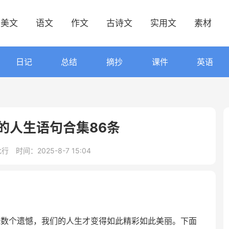
美文
语文
作文
古诗文
实用文
素材
日记
总结
摘抄
课件
英语
理的人生语句合集86条
此行
时间：2025-8-7 15:04
无数个遗憾，我们的人生才变得如此精彩如此美丽。下面