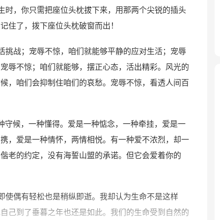
生时，你只需把座位头枕拔下来，用那两个尖锐的插头
。记住了，拨下座位头枕破窗而出！
活挑战；宠辱不惊，咱们就能够平静的应对生活；宠辱
。宠辱不惊；咱们就能够，摆正心态，活出精彩。风光的
时候，咱们会抑制住咱们的哀愁。宠辱不惊，看透人间百
种守候，一种懂得。爱是一种惦念，一种牵挂，爱是一
相携，爱是一种情怀，两情相悦。有一种爱不浓烈，却一
头偕老的约定，没有海誓山盟的承诺。但它会爱着你的
即使偶有轻松也是稍纵即逝。我却认为生命不是这样
我自己到了垂暮之年也还是如此。我们的生命受到自然的