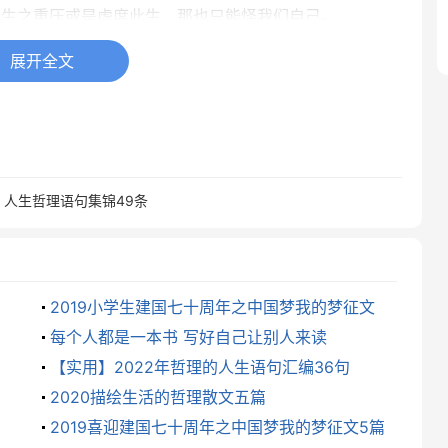
堪生之重压或是虚度此生，那也只能怪我们自己。
展开全文
一切为自己找到了道路，在世上生活了足够长时间的人
实总是正确的……不是生活决定我们去做什么，而是我
生活。你若把生活扛在肩上，它永远都是你的负荷。
个瞬间，好像，你活着，就是在等待这些瞬间，就是在等
：
人生哲理语句集锦49条
，最终，是为了寻找让自己眼睛一亮的身影，让自己耳目
能寻找，会想挣脱。
，浮浮沉沉；往事如风，起起落落。时间的演变，承载着
2019小学生建国七十周年之中国梦我的梦征文
，碎成了一地的晶莹。岁月的河床中，曾落下参差不齐的
每个人都是一本书 写好自己让别人来读
光的痕迹，在渐行渐远中，由模糊变得清晰时，那份感动
【实用】2022年哲理的人生语句汇编36句
2020描绘生活的哲理散文五篇
2019喜迎建国七十周年之中国梦我的梦征文5篇