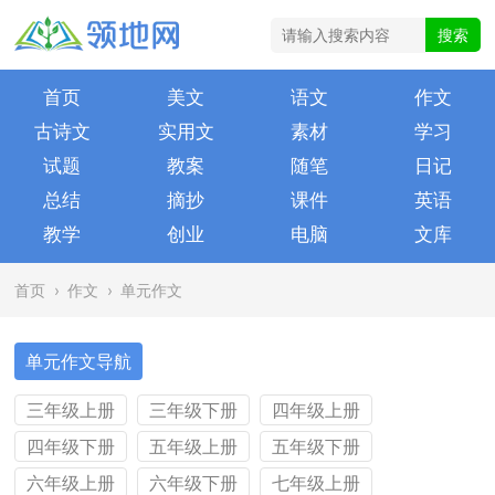
首页
美文
语文
作文
古诗文
实用文
素材
学习
试题
教案
随笔
日记
总结
摘抄
课件
英语
教学
创业
电脑
文库
首页
›
作文
›
单元作文
单元作文导航
三年级上册
三年级下册
四年级上册
四年级下册
五年级上册
五年级下册
六年级上册
六年级下册
七年级上册