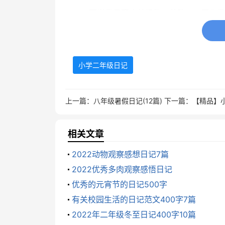
要说我最喜欢就得数八卦阵了。因为
想试一试，我便和妈妈走进八卦阵，一看，
出了我的心思，对我说：“凡事开头难，有志
过一番努力，克服了种种困难，终于走出
小学二年级日记
我依依不舍地离开了，走八卦阵使我
上一篇：
八年级暑假日记(12篇)
下一篇：
【精品】
小学二年级日记 篇3
昨天天气忽晴忽雨， 我们在学校里开
相关文章
我们吃了冰激凌，然后下起了蒙蒙细
2022动物观察感想日记7篇
烈，加油的`喊声把我的耳朵都要咋聋了，
2022优秀多肉观察感悟日记
优秀的元宵节的日记500字
天。
有关校园生活的日记范文400字7篇
小学二年级日记 篇4
2022年二年级冬至日记400字10篇
20xx年5月21日星期一天气：晴