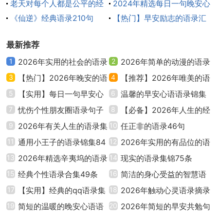
该被杀死的人们我就不会消失。 ——三代目《火影忍
老天对每个人都是公平的经
150句）
2024年精选每日一句晚安心
者》
典语录（通用50句）
《仙逆》经典语录210句
语语录200句
【热门】早安励志的语录汇
编73句
13、人不是十全十美的，所以，一个人因为遭遇失
最新推荐
败，才会拥有从那里再站起来的强悍！"《火影忍者》
1
2026年实用的社会的语录
2
2026年简单的动漫的语录
――雏田
汇总55条
3
【热门】2026年晚安的语
55条
4
【推荐】2026年唯美的语
录锦集96句
5
【实用】每日一句早安心
录集锦37句
6
温馨的早安心语语录锦集
14、难道你还不明白？我要你留在我身边呀！
语语录27条
7
忧伤个性朋友圈语录句子
67条
8
【必备】2026年人生的经
15、连两个女孩都救不了，还算什么救世主！——
汇总（通用50句）
9
2026年有关人生的语录集
典哲理语录锦集79句
10
任正非的语录46句
《圣剑使的禁咒咏唱》
锦75句
11
通用小王子的语录锦集84
12
2026年实用的有品位的语
16、告诉你我最喜欢的一句话吧！要是被处于下风
句
13
2026年精选辛夷坞的语录
录集锦30句
14
现实的语录集锦75条
就要以牙还牙！——《网球王子》
汇编38条
15
经典个性语录合集49条
16
简洁的身心受益的智慧语
17
【实用】经典的qq语录集
录大集合78句
18
2026年触动心灵语录摘录
17、我们都在梦中，一个叫青春的梦里。梦总有一
合49句
19
简短的温暖的晚安心语语
69句
20
2026年简短的早安共勉句
天会醒来，而回忆会一直闪烁。——《校园迷糊大王》