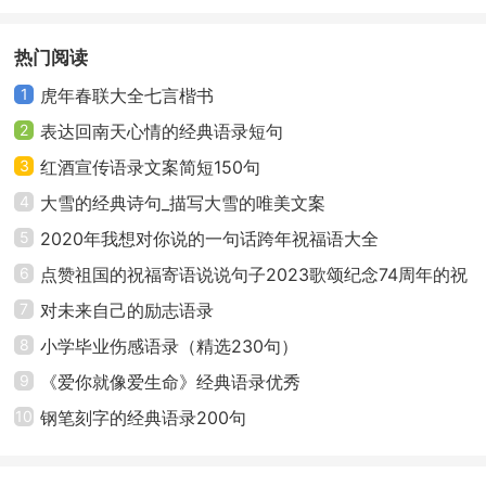
录大汇总68句
子语录22句
18、哪怕一个人也好，为什么不能让别人更靠近幸
热门阅读
福呢？
1
虎年春联大全七言楷书
19、喜欢上同一个人。—— 死神—井上
2
表达回南天心情的经典语录短句
3
红酒宣传语录文案简短150句
20、所谓的爱就是想要为自己身边最宝贵的人而牺
4
大雪的经典诗句_描写大雪的唯美文案
牲自己，并无微不至地呵护那个人的心情。 ——火影
5
2020年我想对你说的一句话跨年祝福语大全
21、就算是对我抱有敌意的人也是被某个人深爱着
6
点赞祖国的祝福寄语说说句子2023歌颂纪念74周年的祝
而降临到这个世界的。——罪恶王冠
福语
7
对未来自己的励志语录
8
小学毕业伤感语录（精选230句）
22、女孩你别回头，别再一直当圣母。《马男波杰
9
《爱你就像爱生命》经典语录优秀
克》
10
钢笔刻字的经典语录200句
23、讨厌的机器（指手机），无论在哪里都被牵连
着，被掌控着。 ——绫辻行人 《another》