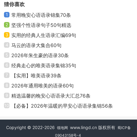
猜你喜欢
24、其实变成水蚤也没关系，我只是觉得要是真的
1
常用晚安心语语录锦集70条
有神存在的话，想反抗看看罢了，因为，那样不是太不
2
坚强个性语录句子50句精选
讲道理了嘛！什么坏事也没有做，在那天之前，我还有
3
实用的经典人生语录汇编69句
自信成为一个伟大的姐姐，想要保护的东西分钟里被夺
4
马云的语录大集合60句
走了，怎么有这么不讲道理的呢……这样的人生，怎么能
5
2026年朱生豪的语录30条
原谅呢？ ——由里 《angel beats》
6
经典走心的唯美语录集锦35句
25、寒冰之镜前，铁蒺与芳华无声绽放。 ——咕啾
7
【实用】唯美语录39条
组 《加油大魔王》
8
2026年通用唯美的语录60句
9
精选温馨的晚安心语语录大汇总76条
26、优秀也是有烦恼的，有了力量就会被人孤立，
10
【必备】2026年温暖的早安心语语录集锦56条
也会变得傲慢起来，就算刚开始时被寄予了最大的期
望，但是我和你是独一无二的兄弟，作为你必须超越的
障碍，我会和你一起生存下去，就算是被你憎恨，这就
Copyright © 2022-2026
www.lingd.cn 版权所有
领地网
蜀ICP备
是所谓的哥哥。——宇智波鼬
09043158号-4