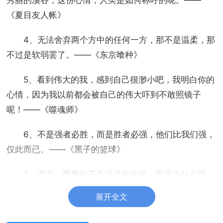
秀丽的溪谷，这份心情，人类是如何称呼的呢。——
《夏目友人帐》
4、无法舍弃两个方中的任何一方，那不是温柔，那
不过是软弱罢了。——《东京喰种》
5、看到伟大的我，感到自己很渺小吧，我明白你的
心情，因为我以前都会被自己的伟大吓到不敢照镜子
呢！——《噬魂师》
6、不是强者必胜，而是胜者必强，他们比我们强，
仅此而已。——《黑子的篮球》
7、谎言，重要的不是说谎的内容，而是为什么说
谎。——《狼与香辛料》
展开全文
8、一个人觉得寂寞，是因为害怕踏出最初的一步。