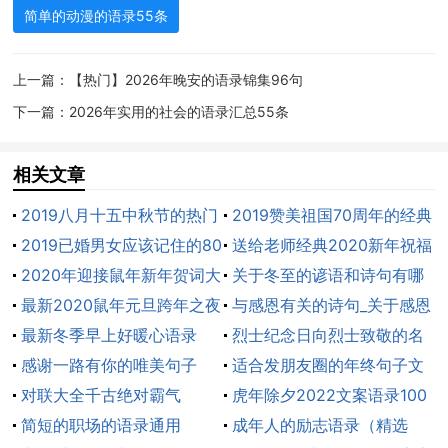
——《夏目友人帐》
简单的动漫的语录55条
9、人们是在体会到痛楚之后成长。
上一篇：
【热门】2026年晚安的语录锦集96句
10、我的生命是属于莉迪雅的，我只会为她而死，
下一篇：
2026年实用的社会的语录汇总55条
我想和她一起活下去。《伯爵与妖精》
相关文章
11、我以为，即使在逆流中也要不断前进才叫人
2019八月十五中秋节的热门
2019赞美祖国70周年的经典
生，其实随波逐流也并不是甚么蠢事。只要你在前进
必备语录 中秋温馨问候祝福
2019已婚男女应该记住的80
语录100句 建国70周年押韵
送给老师经典2020新年祝福
——NANA
语短信
句话语录 悟透爱情婚姻的本
2020年迎接鼠年新年贺词大
霸气祝贺词 ...
语古诗71句
关于冬至的谚语和诗句有哪
12、只要有树叶飞舞的地方，火就会燃烧…… 火的
质句子
全最新_新年贺词大全2020句
最新2020鼠年元旦跨年之夜
些
与感恩有关的诗句_关于感恩
影子会照耀着村子……并且……让新的树叶发芽…… 当想
子大全
优美的诗句大全10首
最新冬季早上好暖心语录
的经典语录格言
烈士纪念日向烈士致敬的名
要保护自己做珍惜的人时……忍者真正的力量才会表现出
感谢一路有你的唯美句子
言100句
适合发朋友圈的年终句子文
来。 火的意志的阐述只为了自己而战，只爱着自己活下
_2021感恩节感谢文案
对联大全千古绝对霸气
案
虎年除夕2022文案语录100
去，只要这世上还有为了让我感到活着的快乐而存在的
简短的职场的语录通用
句
成年人的励志语录（精选