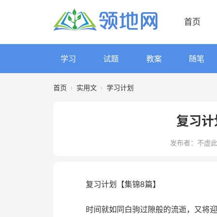
首页
学习
试题
教案
随笔
首页
›
实用文
›
学习计划
复习计
发布者：不虚
复习计划【集锦8篇】
时间就如同白驹过隙般的流逝，又将