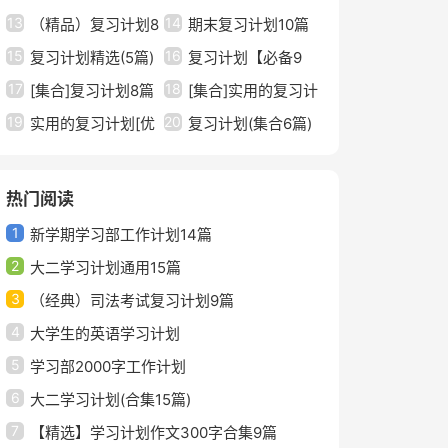
13
14
篇】
（精品）复习计划8
期末复习计划10篇
15
16
篇
复习计划精选(5篇)
（实用）
复习计划【必备9
17
18
[集合]复习计划8篇
篇】
[集合]实用的复习计
19
20
实用的复习计划[优
划5篇
复习计划(集合6篇)
选4篇]
热门阅读
1
新学期学习部工作计划14篇
2
大二学习计划通用15篇
3
（经典）司法考试复习计划9篇
4
大学生的英语学习计划
5
学习部2000字工作计划
6
大二学习计划(合集15篇)
7
【精选】学习计划作文300字合集9篇