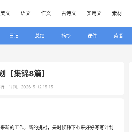
美文
语文
作文
古诗文
实用文
素材
日记
总结
摘抄
课件
英语
划【集锦8篇】
此行
时间：2026-5-12 15:15
迎来新的工作，新的挑战，是时候静下心来好好写写计划