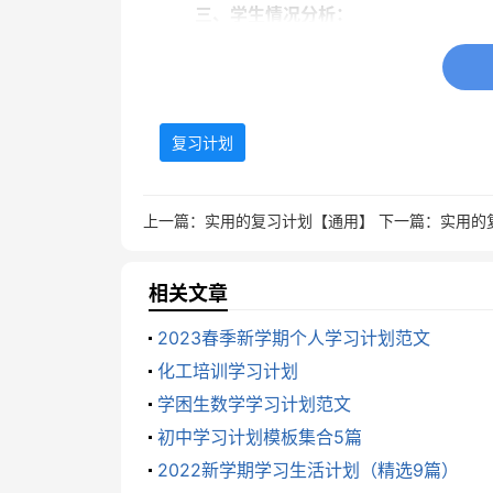
三、学生情况分析：
后20﹪学生情况分析：程小奥、程志
习惯较差，作业马虎，只求完成，不求质
书写较慢，做作业容易分心，积极性不高
复习计划
四、复习的总目标：
上一篇：
实用的复习计划【通用】
下一篇：
实用的复
1、巩固本学期所学的生字，重点在于
相关文章
2、认识400个汉字，能正确书写300
2023春季新学期个人学习计划范文
化工培训学习计划
3、掌握所教汉字中的笔画和偏旁，知
学困生数学学习计划范文
4、初步学生汉字的间架结构，能够正
初中学习计划模板集合5篇
2022新学期学习生活计划（精选9篇）
5、继续巩固正确的读写姿势，把字写