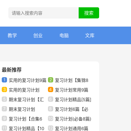
教学
创业
电脑
文库
最新推荐
1
2
实用的复习计划9篇
复习计划【集锦8
3
4
(热)
实用的复习计划
篇】
复习计划常用9篇
5
6
【通用】
期末复习计划【汇
复习计划精品[5篇]
7
8
总7篇】
期末复习计划
复习计划6篇【必
9
10
（热）
复习计划【合集6
备】
复习计划(必备8篇)
11
12
篇】
复习计划精品【10
复习计划通用6篇