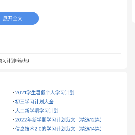
展开全文
鹏、罗俊鸿、陈高远、刘少承、朱瑞华、黄正龙：学习
量。阮大念、吴天龙、周佳伟、徐亚朋：错字别字较多，
。
习计划9篇(热)
通过各种不同的识字方法记住生字。
个汉字。
2021学生暑假个人学习计划
道汉字书写的一般笔顺。
初三学习计划大全
大二新学期学习计划
确地说出汉字的结构特点。
2022年新学期学习计划范文（精选12篇）
信息技术2.0的学习计划范文（精选14篇）
正确、规范、端正，保持书面整洁。