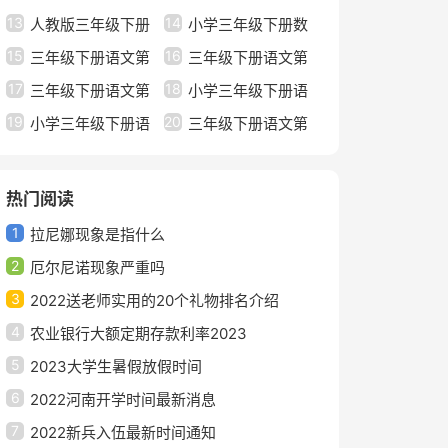
13
14
什么内容
人教版三年级下册
几点几分几秒
小学三年级下册数
15
16
数学第五单元知识点
三年级下册语文第
学第四单元知识点
三年级下册语文第
17
18
一单元知识点
三年级下册语文第
四单元知识点梳理
小学三年级下册语
19
20
三单元知识点总结
小学三年级下册语
文第二单元知识点
三年级下册语文第
文第七单元知识点
八单元知识点人教版
热门阅读
1
拉尼娜现象是指什么
2
厄尔尼诺现象严重吗
3
2022送老师实用的20个礼物排名介绍
4
农业银行大额定期存款利率2023
5
2023大学生暑假放假时间
6
2022河南开学时间最新消息
7
2022新兵入伍最新时间通知