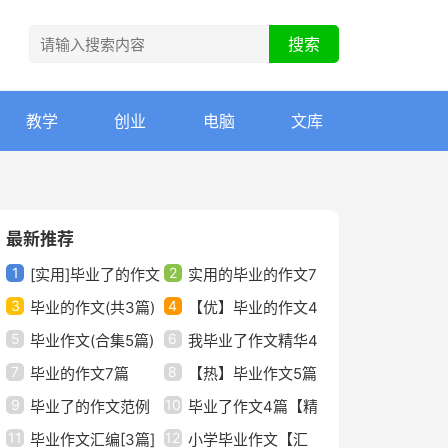
教学
创业
电脑
文库
最新推荐
1
2
[实用]毕业了的作文
实用的毕业的作文7
3
4
毕业的作文(共3篇)
篇(热)
【优】毕业的作文4
5
6
毕业作文(合集5篇)
篇
我毕业了作文精华4
7
8
毕业的作文7篇
篇
【热】毕业作文5篇
9
10
【荐】
毕业了的作文范例
毕业了作文4篇【精
11
12
（4篇）
毕业作文汇编[3篇]
品】
小学毕业作文【汇