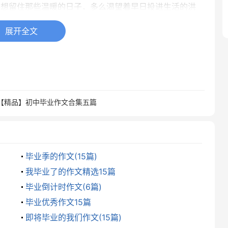
多想留住那些温暖的日子，多么渴望着早日投进生活的洪
竟我们度过了三年风风雨雨的事我们一同承担。
展开全文
己的世界“没次听这首歌都带有点伤感，由于我即将毕
了。对于我呢……有一天晚上我做在我的卧室，呆呆的
？要毕业那天我知道大家一定会非常高兴，但那都只是表
【精品】初中毕业作文合集五篇
该更认真，更努力去面向未来。而不是在这发呆……但
心的`时刻都时时的浮现在我眼前。哎~有想太多了。
毕业季的作文(15篇)
我毕业了的作文精选15篇
于那将是像我们老师所说的——人生的转折点。快毕业
毕业倒计时作文(6篇)
。我为何忧呢？我应该努力去迎接中考！
毕业优秀作文15篇
即将毕业的我们作文(15篇)
吧。想，晕，人总是不知不觉老想想。既然这样，不如早