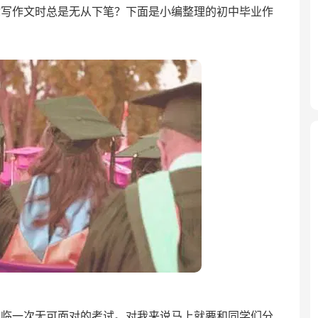
你写作文时总是无从下笔？下面是小编整理的初中毕业作
来临一次无可面对的考试。对我来说马上就要和同学们分