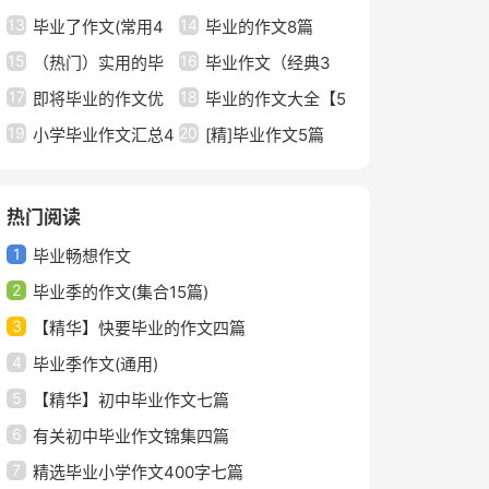
13
14
毕业了作文(常用4
编4篇】
毕业的作文8篇
15
16
篇)
（热门）实用的毕
（荐）
毕业作文（经典3
17
18
业的作文
即将毕业的作文优
篇）
毕业的作文大全【5
19
20
选6篇
小学毕业作文汇总4
篇】
[精]毕业作文5篇
篇
热门阅读
1
毕业畅想作文
2
毕业季的作文(集合15篇)
3
【精华】快要毕业的作文四篇
4
毕业季作文(通用)
5
【精华】初中毕业作文七篇
6
有关初中毕业作文锦集四篇
7
精选毕业小学作文400字七篇