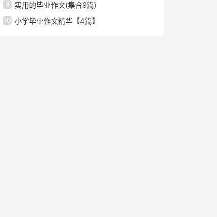
9
实用的毕业作文(集合9篇)
10
小学毕业作文精华【4篇】