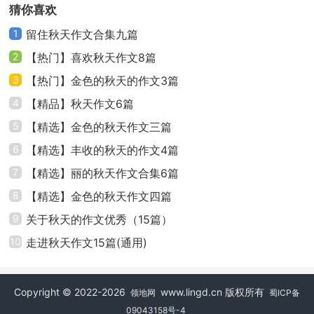
送给班里小美同学的.。她生病了，好久好久没来上学
猜你喜欢
了，大家都盼望她早日回到这个温暖的集体中来！望着
1
留住秋天作文合集九篇
幸福的小美，笑容在她脸上荡漾！我明白了，秋天是紫
2
【热门】喜欢秋天作文8篇
色的，友情是紫色的
3
【热门】金色的秋天的作文3篇
4
【精品】秋天作文6篇
啊！迷人的秋天，你是那样的色彩斑斓，富有生
机。我爱你！我要用心爱的画笔，将你的美，细细描
5
【精选】金色的秋天作文三篇
绘！
6
【精选】丰收的秋天的作文4篇
7
【精选】丽的秋天作文合集6篇
秋天的高中作文 篇3
8
【精选】金色的秋天作文四篇
一阵习习的秋雨，光临了大地，四周顿时被一阵雨
9
关于秋天的作文优秀（15篇）
雾笼罩了。这雨真美，簌然而落。不像般害羞、收敛，
不乏稳重;不像夏雨般滂沱、野蛮，不失幽雅却也不乏霸
10
走进秋天作文15篇(通用)
气，秋妹妹的设计，真是独具匠心……天更高了，云更淡
了，那越发深邃的天空，更令人心驰神往了。雨后的斜
Copyright © 2022-2026
www.lingd.cn 版权所有
领地网
蜀ICP备
阳，似乎还没有从美丽的雨幕中苏醒，脸上还泛着一丝
09043158号-4