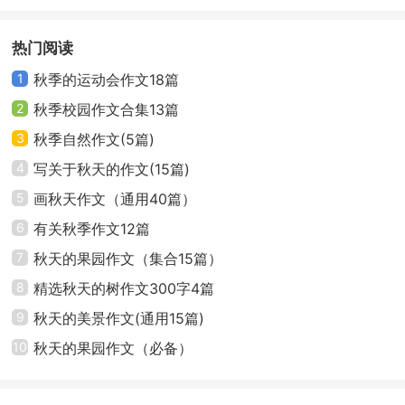
滚动。哦，秋天是绿色的！
合集五篇
热门阅读
山上的松树苍翠挺拔，像是一队卫兵在迎接秋天的
检阅。时时来一阵风，松树昂首挺立，巍然不动。啊，
1
秋季的运动会作文18篇
秋天是青色的！
2
秋季校园作文合集13篇
3
秋季自然作文(5篇)
“你看我荡得多高呀！”一群脸蛋红扑扑的小朋友在空
4
写关于秋天的作文(15篇)
旷的平台上荡秋千。秋千荡到最高处，空中出现一抹亮
5
画秋天作文（通用40篇）
丽的蓝色，那是孩子们鲜艳的校服！哦，秋天是蓝色
6
有关秋季作文12篇
的！
7
秋天的果园作文（集合15篇）
下课了，同学们都趴在小美的桌子边，兴高采烈地
8
精选秋天的树作文300字4篇
议论着什么。我挤进去一看，啊，多么可爱的一只紫莹
9
秋天的美景作文(通用15篇)
莹的小兔哇！它手里还举着一块精致的小牌子，上面写
10
秋天的果园作文（必备）
着“健康”二字，在阳光下熠熠生辉。原来，这只漂亮的小
兔子是小英同学去杭州旅游时，精心挑选的礼物，准备