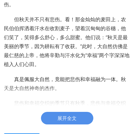
伤。
但秋天并不只有悲伤。看！那金灿灿的麦田上，农
民伯伯挥洒着汗水在收割麦子，望着沉甸甸的谷穗，他
们笑了，笑得多么舒心，多么甜蜜。他们说：“秋天是最
美丽的季节，因为耕耘有了收获。”此时，大自然仿佛是
最仁慈的上帝，他将辛勤与汗水化为“幸福”两个字深深地
植入人们心田。
真是佩服大自然，竟能把悲伤和幸福融为一体。秋
天是大自然神奇的杰作。
悲伤和幸福交织的季节只有秋季，悲伤与幸福交织
的人生无处不是。无数个秋季组成了人生。
展开全文
但是，秋天就是秋天，他并不知道什么是悲伤什么