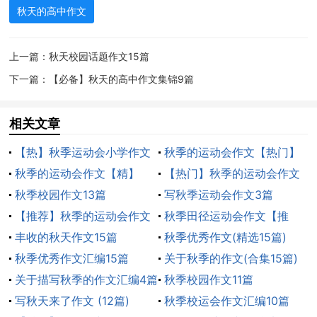
是幸福。。了解这些的人只是我们自己。当我们看到了
秋天的高中作文
落叶，望见了离雁，于是就产生了悲伤和落寞的心绪；
当我们看见了丰收，听见了欢笑，便拥有了幸福和快乐
上一篇：
秋天校园话题作文15篇
的感受。其实秋天没有变化，变化的只是人们的心情。
下一篇：
【必备】秋天的高中作文集锦9篇
人生亦是如此，如果你的人生观是积极向上的，那么生
命也就因此灿烂绚丽；如果你的.人生观是消极低落的，
相关文章
那么你的人生也必定暗谈阴郁。悲伤与幸福，只在人的
【热】秋季运动会小学作文
秋季的运动会作文【热门】
观念之间的差异。
秋季的运动会作文【精】
【热门】秋季的运动会作文
《英雄本色》中的小马哥说：“我相信有神，我更相
秋季校园作文13篇
写秋季运动会作文3篇
信能改变自己命运的人就是神。”能在如秋的人生中找到
【推荐】秋季的运动会作文
秋季田径运动会作文【推
幸福的人，就是神。
丰收的秋天作文15篇
荐】
秋季优秀作文(精选15篇)
秋季优秀作文汇编15篇
关于秋季的作文(合集15篇)
秋天的高中作文 篇2
关于描写秋季的作文汇编4篇
秋季校园作文11篇
我最喜欢五彩缤纷的秋天。在我眼中，秋天就像那
写秋天来了作文 (12篇)
秋季校运会作文汇编10篇
美丽的彩虹，呈现出异常丰富的色彩！