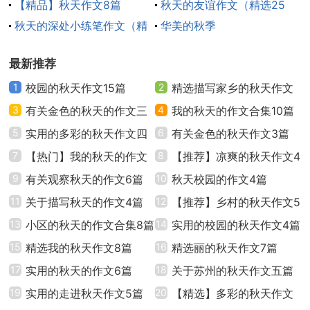
【精品】秋天作文8篇
秋天的友谊作文（精选25
校园中栽种着十几棵枫树。秋天一吹，一片片火红
秋天的深处小练笔作文（精
篇）
华美的秋季
的枫叶飘飘悠悠地落了下来。我捡起一片，小心翼翼地
选32篇）
最新推荐
捧着，准备做成漂亮的书签。哦，秋天是红色的！
1
校园的秋天作文15篇
2
精选描写家乡的秋天作文
果园里硕果累累。一只只黄澄澄、水灵灵的桔子挂
3
有关金色的秋天的作文三
九篇
4
我的秋天的作文合集10篇
满枝头，让人馋涎欲滴。我踮着脚，伸出小手，摘下一
篇
5
实用的多彩的秋天作文四
6
有关金色的秋天作文3篇
只，啊，一股扑鼻的清香沁入心脾。哦，秋天是橙色
篇
7
【热门】我的秋天的作文
8
【推荐】凉爽的秋天作文4
的！
四篇
9
有关观察秋天的作文6篇
篇
10
秋天校园的作文4篇
天气渐渐地凉了，一片片叶子像一只只金灿灿的蝴
11
关于描写秋天的作文4篇
12
【推荐】乡村的秋天作文5
蝶，离开了大树温暖的怀抱，轻轻地从树上飘落下来，
13
小区的秋天的作文合集8篇
篇
14
实用的校园的秋天作文4篇
撒满大地。哦，秋天是金黄色的！
15
精选我的秋天作文8篇
16
精选丽的秋天作文7篇
17
实用的秋天的作文6篇
18
关于苏州的秋天作文五篇
公园里，一根根绿油油的小草长满大地，为树木铺
19
实用的走进秋天作文5篇
20
【精选】多彩的秋天作文
上一层碧绿的地毯。清晨，一颗颗晶莹的露珠在草尖上