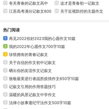
17
有关青春的记叙文高中
18
这才是青春初一记叙文
古代人人为，身体是父母给的，不爱惜身体，就是
19
江苏高考满分记叙文800
20
关于近视防控的主题作文
对父母不孝顺，这是非常不道德的事情。有个故事说，
一个小孩把手擦破了，回家之后，他爸爸却让他像妈妈
字
10篇
道歉。平常，我们弄伤了皮肤，妈妈肯定不假思索地
热门阅读
说：“宝贝，你怎么受伤了?快让我瞧瞧!”。儿是娘的心头
1
再见2022你好2023我的心愿作文10篇
肉，生命是父母给予的，我们不能随便糟蹋它，而是要
2
我的2022年心愿作文700字10篇
好好的爱惜它，保护它，使用它。
3
珍惜拥有的青春记叙文
树木，砍断了枝条还能再冒新芽;小草踩倒了，还能
4
关于自信的作文初中记叙文
爬起来;花朵采摘了，第二年还能露出笑脸;种子可以掀翻
5
晒出你的友谊作文记叙文
压它的石头，顽强的生长。但是人的肉体是脆弱的，不
6
致敬最美逆行者战胜疫情作文650字10篇
仔细呵护就会受伤，生病，甚至死亡。
7
记叙文引用的作用答题技巧
但是，人的意志力是强大的，只要热爱生命，即使
8
温暖的风景记叙文中学作文
是短暂的，我们却可以让有限的生命，在一代代的延续
9
法律小故事遵纪守法作文500字10篇
中，体现出无限的价值。