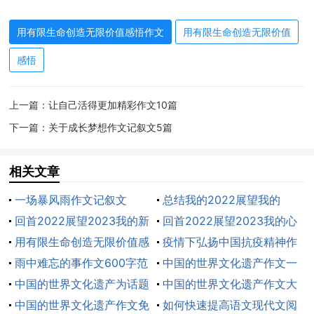
担。他也实现了自己的价值，让生命绽放了光彩。
用有限生命创造无限价值感悟作文
用有限生命创造无限价值
那么，我们该怎样实现人生价值呢?
感悟
现在，我们要学好本领，要为父母分担家务活，比
如扫地、擦桌子和洗拖鞋等，不让父母为这些事操心。
上一篇：
让自己活得更加精彩作文10篇
下一篇：
关于成长梦想作文记叙文5篇
长大后，假如我是警察。我会让小偷认识自己犯的
过错并改正。假如我是老师，我一定不像有些老师那样
相关文章
天天板着脸，冷若冰霜，我要像同学们的大哥哥一样。
上课的时候，对同学要关怀倍至，同学们不懂的问题我
一场暴风雨作文记叙文
总结我的2022展望我的
一定耐心解答。
回首2022展望2023我的新
2023作文五篇
回首2022展望2023我的心
年愿望作文五篇
用有限生命创造无限价值感
愿作文五篇
疫情下弘扬中国抗疫精神作
生命是宝贵的，我一定爱护生命，让生命绽放光
悟作文10篇
雨中难忘的事作文600字范
文10篇
中国的世界文化遗产作文一
彩。
文五篇
中国的世界文化遗产为话题
等奖
中国的世界文化遗产作文大
热爱生命用有限生命创造无限价值感悟生命的价值
作文
中国的世界文化遗产作文免
全
如何快速提高语文现代文阅