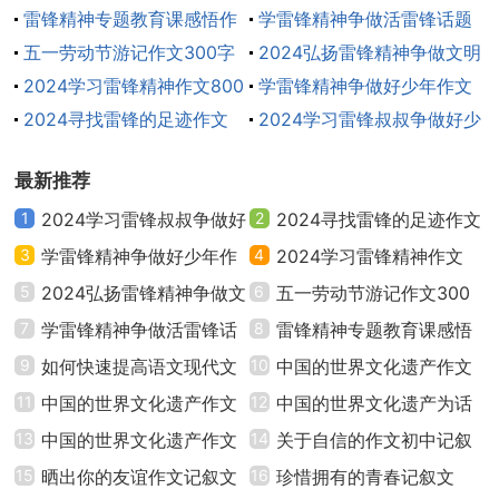
作文范文二
费
雷锋精神专题教育课感悟作
读能力
学雷锋精神争做活雷锋话题
文400字
五一劳动节游记作文300字
作文
2024弘扬雷锋精神争做文明
我常想，生命是什么样的?
2024学习雷锋精神作文800
新人作文500字
学雷锋精神争做好少年作文
字
2024寻找雷锋的足迹作文
500字
2024学习雷锋叔叔争做好少
生命是是由时间组成的，也是短暂的，平均每人寿
500字
年作文500字
命是80年，扣除7岁之前不懂事，70岁之后行动不便，
最新推荐
能把握的只有63年。一年有365天，也就是说，人的生
1
2024学习雷锋叔叔争做好
2
2024寻找雷锋的足迹作文
命能自己把握的还有22995天，睡觉每天8小时，用去
少年作文500字
3
学雷锋精神争做好少年作
500字
4
2024学习雷锋精神作文
7665天，再减去吃饭每天1小时，共958天，做饭洗衣服
文500字
5
2024弘扬雷锋精神争做文
800字
6
五一劳动节游记作文300
每天2小时，共1916天，每天工作或者上学8小时，共
7665天，上网、看电视、游戏2小时，又是1916天，散
明新人作文500字
7
学雷锋精神争做活雷锋话
字
8
雷锋精神专题教育课感悟
步和锻炼身体1小时，共958天，喝茶、聊天1小时，共
题作文
9
如何快速提高语文现代文
作文400字
10
中国的世界文化遗产作文
958天，剩下的也就是958天。每天多睡1小时懒觉，一
阅读能力
11
中国的世界文化遗产作文
免费
12
中国的世界文化遗产为话
生也就这样默默的度过了。能够供我们自由使用的时间
大全
13
中国的世界文化遗产作文
题作文
14
关于自信的作文初中记叙
实在是太少了，因此，我们更要珍惜生命，关爱生命!
一等奖
15
晒出你的友谊作文记叙文
文
16
珍惜拥有的青春记叙文