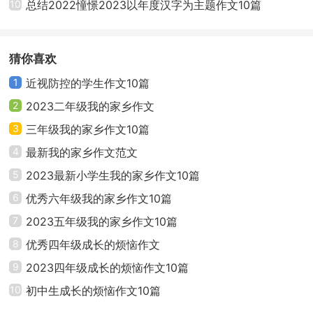
10
总结2022憧憬2023以年度汉字为主题作文10篇
热爱生命用有限生命创造无限价值感悟生命的价值
作文范文三
猜你喜欢
1
近视防控的学生作文10篇
生命，是短暂的，也是永恒的;既是坚强的，也是脆
2
2023二年级我的家乡作文
弱的。我们应该珍惜生命，让脆弱的生命变得顽强，让
3
三年级我的家乡作文10篇
短暂的生命变得永恒。
4
最新我的家乡作文范文
有一次，我在老家吃饭，吃过了饭，奶奶给了我一
5
2023最新小学生我的家乡作文10篇
把黄豆让我玩，这时，我一不小心把一粒黄豆洒在了砖
6
优秀六年级我的家乡作文10篇
缝里，我一直想取出黄豆，但是都无法完成。我心里
7
2023五年级我的家乡作文10篇
想：“算了，就当是给砖头的养料吧。”可是我心里又闪过
8
优秀四年级成长的烦恼作文
了一个想法：“会不会长出了嫩芽呢?”不可能!我打消了这
9
2023四年级成长的烦恼作文10篇
个念头。因为我知道植物的生长最需要的就是阳光和泥
10
初中生成长的烦恼作文10篇
土。黄豆不可能成活。我的心里又暗想到。我不抱希望