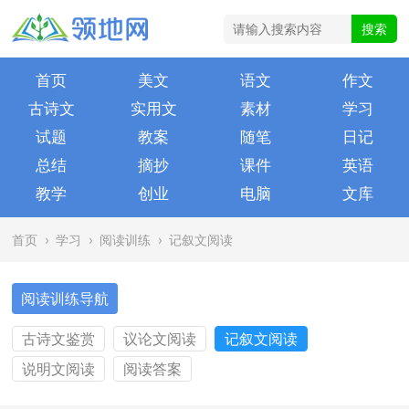
首页
美文
语文
作文
古诗文
实用文
素材
学习
试题
教案
随笔
日记
总结
摘抄
课件
英语
教学
创业
电脑
文库
首页
›
学习
›
阅读训练
›
记叙文阅读
阅读训练导航
古诗文鉴赏
议论文阅读
记叙文阅读
说明文阅读
阅读答案