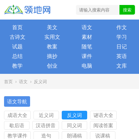
首页
美文
语文
作文
古诗文
实用文
素材
学习
试题
教案
随笔
日记
总结
摘抄
课件
英语
教学
创业
电脑
文库
首页
›
语文
›
反义词
语文导航
成语大全
近义词
反义词
谜语大全
歇后语
汉语拼音
同义词
阅读答案
教学课件
造句
朗诵稿
说课稿