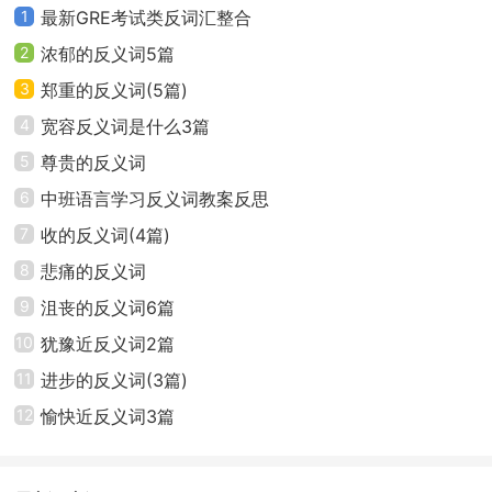
1
最新GRE考试类反词汇整合
2
浓郁的反义词5篇
3
郑重的反义词(5篇)
4
宽容反义词是什么3篇
5
尊贵的反义词
6
中班语言学习反义词教案反思
7
收的反义词(4篇)
8
悲痛的反义词
9
沮丧的反义词6篇
10
犹豫近反义词2篇
11
进步的反义词(3篇)
12
愉快近反义词3篇