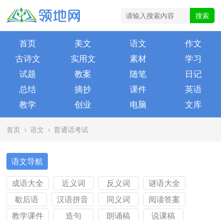
首页
美文
语文
作文
古诗文
实用文
素材
学习
试题
教案
随笔
日记
总结
摘抄
课件
英语
教学
创业
电脑
文库
首页
›
语文
›
普通话考试
语文导航
成语大全
近义词
反义词
谜语大全
歇后语
汉语拼音
同义词
阅读答案
教学课件
造句
朗诵稿
说课稿