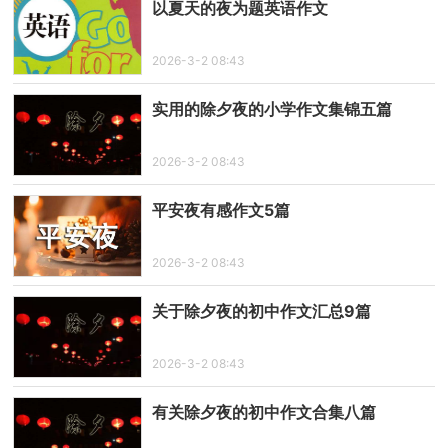
以夏天的夜为题英语作文
2026-3-2 08:43
实用的除夕夜的小学作文集锦五篇
2026-3-2 08:43
平安夜有感作文5篇
2026-3-2 08:43
关于除夕夜的初中作文汇总9篇
2026-3-2 08:43
有关除夕夜的初中作文合集八篇