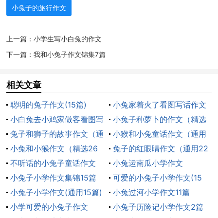
了，墙上还开着2个小窗户，小木屋边上种满了风铃草和
小兔子的旅行作文
玫瑰花。小木屋的右边还有一个漂亮的小园子，里面种
满了白菜和萝卜。听到萝卜你们一定知道了，这个小木
上一篇：
小学生写小白兔的作文
屋的主人是一只小兔子，她的.名字叫茜茜。
下一篇：
我和小兔子作文锦集7篇
今天，茜茜去上学的时候听到她的朋友小花猫紫罗
相关文章
说：“外面可真大……”于是茜茜就问紫罗：“森林外边还有
世界吗？”紫罗说：“是呀。”
聪明的兔子作文(15篇)
小兔家着火了看图写话作文
小白兔去小鸡家做客看图写
（通用15篇）
小兔子种萝卜的作文（精选
第二天，茜茜就开始把自己可爱的衣服、鞋子都装
话一年级推荐作文（精选20
兔子和狮子的故事作文（通
10篇）
小猴和小兔童话作文（通用
在一个竹篮里，把够吃一个月的萝卜、白菜也装在里面
篇）
用16篇）
小兔和小猴作文（精选26
35篇）
兔子的红眼睛作文（通用22
了。茜茜来到紫罗家说了一句话，紫罗也开始把自己的
篇）
不听话的小兔子童话作文
篇）
小兔运南瓜小学作文
衣服、鞋子、一个月的鱼也装进一个竹篮里。后来他们
（通用13篇）
小兔子小学作文集锦15篇
可爱的小兔子小学作文(15
来到了老鹰家请老鹰带他们去外面看看，老鹰答：“可
小兔子小学作文(通用15篇)
篇)
小兔过河小学作文11篇
以。”晚上，老鹰来到悬崖上，茜茜和紫罗坐在老鹰背
小学可爱的小兔子作文
【荐】
小兔子历险记小学作文2篇
上，老鹰一跳。老鹰在空中飞呀飞呀。