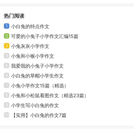
在睡觉，我要好好报复他。于是，小兔子走到大灰狼面
前，只见，大灰狼正睡得香呢，小兔子在大灰狼的.旁边
热门阅读
挖了个坑，然后，装了些机关，就走了，当大灰狼醒来
1
小白兔的特点作文
的时候，不小心碰着了机关，刹那间，一个铁锤从上而
2
可爱的小兔子小学作文汇编15篇
下，大灰狼见此情形，立刻躲了起来，可是，大灰狼绞
3
小兔灰灰小学作文
尽脑汁没有想过到，这个铁锤是假的，而大灰狼多的地
4
小兔和小猴小学作文
方，就是小白兔挖的陷阱，只听“扑通”一声，大灰狼就掉
5
我爱我的小兔子小学作文
了下去，这时，小白兔正在欣赏风景呢，他走了一会
儿，看见马上就到山顶的时候，休息了一会儿，然后，
6
小白兔的草帽小学生作文
走向山顶，从山顶上往下望，就像仙境一样，小白兔欣
7
小兔小学作文15篇（精选）
赏了一会儿，然后，就走下山去，当走到山的一半的时
8
小兔和小松鼠看图作文（精选23篇）
候，听见了“救命啊，救命啊”的声音，小兔子随着声音走
9
小学生写小白兔的作文
过去，原来，是大灰狼在陷阱里面喊“救命啊，救命啊”，
10
【实用】小白兔的作文7篇
小白兔呐呐自语地说：“这就叫做好人有好报，恶人有恶
报”说完，小白兔就走下山去。