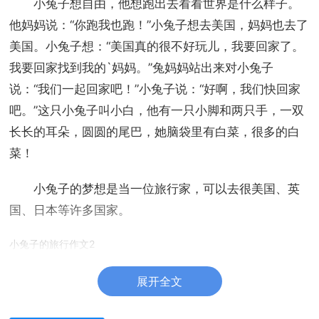
小兔子想自由，他想跑出去看看世界是什么样子。
他妈妈说：“你跑我也跑！”小兔子想去美国，妈妈也去了
美国。小兔子想：“美国真的很不好玩儿，我要回家了。
我要回家找到我的`妈妈。”兔妈妈站出来对小兔子
说：“我们一起回家吧！”小兔子说：“好啊，我们快回家
吧。”这只小兔子叫小白，他有一只小脚和两只手，一双
长长的耳朵，圆圆的尾巴，她脑袋里有白菜，很多的白
菜！
小兔子的梦想是当一位旅行家，可以去很美国、英
国、日本等许多国家。
小兔子的旅行作文2
很久以前在一个长满鲜花的森林里面，有一个小村
展开全文
子，村名叫做水晶村。村里全是可爱的小动物，村子里
面有一个小木屋，屋顶上开满花朵，五颜六色的可美丽