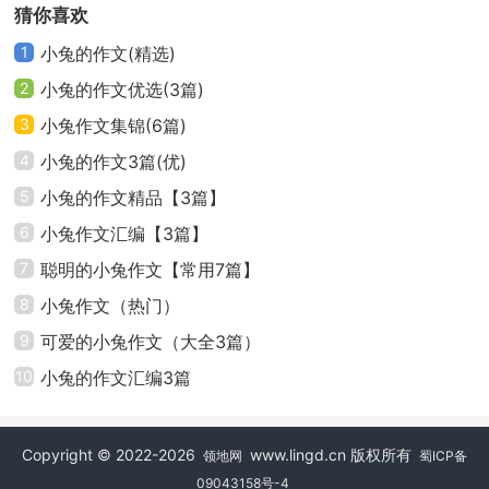
猜你喜欢
小兔子的旅行作文4
1
小兔的作文(精选)
在一片茂盛的森林里有一只乐于助人的小兔子，有
2
小兔的作文优选(3篇)
一天小兔子闲在家很无聊，又看到自己的朋友都外出旅
3
小兔作文集锦(6篇)
行了，她想：其它人都去旅行了，我也要去旅行！然后
4
小兔的作文3篇(优)
它飞快地整理着自己的背包准备明天的旅行。
5
小兔的作文精品【3篇】
小兔子的旅行开始了！
6
小兔作文汇编【3篇】
7
聪明的小兔作文【常用7篇】
第一天，她先是去了一个无边无际的大草原，小兔
子在这里跳来蹦去，开心地吃这里的新鲜果子，好像整
8
小兔作文（热门）
个草原都是她的`天地。突然，她听到不远处传来小猫哭
9
可爱的小兔作文（大全3篇）
的声音，她急忙上前去查看，走到小猫面前轻声问：“小
10
小兔的作文汇编3篇
猫，你为什么哭呀？能跟我说一下吗？”小猫哭着回
答：“我跟妈妈摘苹果的时候走丢了。”小兔子说：“不哭
Copyright © 2022-2026
www.lingd.cn 版权所有
领地网
蜀ICP备
了哦，我带你一起去找你妈妈。”小猫听后连连点头。小
09043158号-4