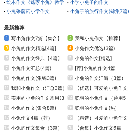
绘本作文《逃家小兔》教学
小学小兔子的作文
反思
小兔采蘑菇小学作文
小兔子的旅行作文(锦集7篇)
后来他们都累了，他们回来水晶村各自回家了。
最新推荐
小兔子的旅行作文3
从前，有一片茂密的大森林，大森林里鸟栖虫居，
1
写小兔作文7篇【集合】
2
我和小兔作文【推荐】
各种各样的小动物跑来跑去。
3
小兔的作文精选[4篇]
4
小兔作文优选(3篇)
5
小兔的作文经典【4篇】
6
小兔的作文[精选]
有一天，一只小兔子去旅游，他把旅游点选择在离
7
小兔作文汇总(4篇)
8
[荐]小兔的作文4篇
他家最近的大山。
9
小兔的作文(集锦3篇)
10
小兔的作文汇编（3篇）
到了中午，小兔子收拾好背包，就去他选择的旅游
11
我和小兔作文（汇总3篇）
12
【优选】可爱的小兔作文
地点。到了那里，他看了看这座山，从下往上看，就像
13
实用的小兔的作文常用(3
14
聪明的小兔作文（通用5
一个巨人站在那里，然后，他就开始上山了，他一边走
篇)
15
小兔的作文(集合8篇)
篇）
16
聪明的小兔作文(热)
一边欣赏两边的风景，刚走到这座山一半的时候，就看
17
小兔作文4篇（荐）
18
（精选）可爱的小兔作文
见一只大灰狼在睡觉，这时，小兔子心想：这只大灰
19
小兔的作文集合（3篇）
20
【合集】小兔作文6篇
狼，不就是现在一直欺负我们的大灰狼吗？嘿嘿，趁他