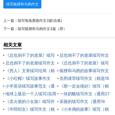
续写狐狸和乌鸦作文
小狐狸见一计不成，便又生一计。只听他在树下，
大骂道：“你个死乌鸦，一身黑不溜秋的，难看死了！还
上一篇：
续写龟兔赛跑作文3篇(合集)
有，你们乌鸦的声音难听死了，谁要是听了你们乌鸦的
下一篇：
续写狐狸和乌鸦作文3篇（荐）
声音，准会全家都倒霉一辈子……”小乌鸦听了这话，便
将肉放在了树枝上，并用爪子把肉牢牢抓住，然后指着
相关文章
小狐狸的后面，喊：“看，飞碟！”小狐狸一听，赶紧回
《总也倒不了的老屋》续写
总也倒不了的老屋续写作文
头：“飞碟在哪儿呢？我怎么没有看到呢？”趁此机会，小
作文（精选25篇）
总也倒不了的老屋续写作文
(通用20篇)
《总也倒不了的老屋》续写
乌鸦立即紧紧地叼住了自己的肉，并飞快的从树上飞了
（精选34篇）
《穷人》文章续写结局（精
（通用87篇）
狐狸和乌鸦的故事续写作文
下来，一把抓住了小狐狸的肉飞走了，等小狐狸意识到
选15篇）
《小红帽》续写故事作文
（通用43篇）
负荆请罪续写作文（精选16
自己被骗了的时候，小乌鸦早已飞的远远的了，只剩下
（精选17篇）
小学英语续写故事范文（通
篇）
《那一定会很好》续写（精
小狐狸在地上后悔莫及……
用6篇）
地球上最后一个人续写(实用
选10篇）
一块奶酪续写作文（通用27
10篇)
《卖火柴的小女孩》续写作
篇）
采薇的续写作文（通用16
这个故事告诉了我们一个道理：做人不可以吃着碗
文（通用24篇）
《牛郎织女》续写作文（精
篇）
《小木偶的故事》续写（精
里的望着锅里的，不然的话，你有可能会连自己原本拥