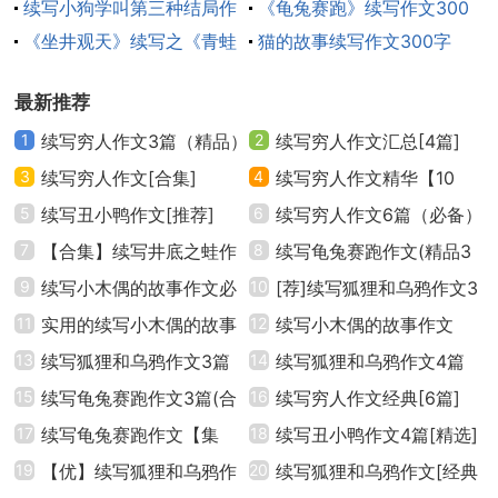
选24篇）
续写小狗学叫第三种结局作
选30篇）
《龟兔赛跑》续写作文300
有的都会失去。
文（通用36篇）
《坐井观天》续写之《青蛙
字（精选27篇）
猫的故事续写作文300字
续写狐狸和乌鸦作文 篇2
出井》作文（精选21篇）
（通用15篇）
从前有一只非常聪明的乌鸦，动物们有问题都来找
最新推荐
它，无论什么样的疑难杂症，它都能够一一解答，是动
1
续写穷人作文3篇（精品）
2
续写穷人作文汇总[4篇]
物王国名副其实的“智多星”。
3
续写穷人作文[合集]
4
续写穷人作文精华【10
5
续写丑小鸭作文[推荐]
篇】
6
续写穷人作文6篇（必备）
一天乌鸦找到一块美味的肉，当它飞上树枝想慢慢
享用时，一只狡猾的狐狸岀现了。狐狸抬头看着乌鸭嘴
7
【合集】续写井底之蛙作
8
续写龟兔赛跑作文(精品3
中那块鲜嫩的肉，顿时口水直流。狐狸眼珠一转，清了
文4篇
9
续写小木偶的故事作文必
篇)
10
[荐]续写狐狸和乌鸦作文3
清嗓子，用甜美而恭维的'声音称赞到：“漂亮的乌鸦小
备(3篇)
11
实用的续写小木偶的故事
篇
12
续写小木偶的故事作文
姐，您可是咱动物王国妇孺皆知的金嗓子啦，我早有耳
作文精选【4篇】
13
续写狐狸和乌鸦作文3篇
（精华4篇）
14
续写狐狸和乌鸦作文4篇
闻，今日一睹尊容，能否赏个脸唱支歌呢？”“又是你老祖
（荐）
15
续写龟兔赛跑作文3篇(合
[实用]
16
续写穷人作文经典[6篇]
宗留下来骗人的一套”乌鸦暗思揣，“又想骗肉，哼”。“智
集)
17
续写龟兔赛跑作文【集
18
续写丑小鸭作文4篇[精选]
多星”乌鸦灵机一动，装作美美的样子听着孤狸的话，不
合】
19
【优】续写狐狸和乌鸦作
20
续写狐狸和乌鸦作文[经典
张觜只是假装很为难地摇头。树下的狐狸猴急猴急的，