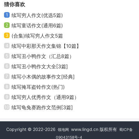
猜你喜欢
1
续写穷人作文(优选5篇)
2
续写童话作文(通用6篇)
3
(合集)续写穷人作文5篇
4
续写中彩那天作文集锦【10篇】
5
续写丑小鸭作文（汇总8篇）
6
续写丑小鸭作文大全[3篇]
7
续写小木偶的故事作文[经典]
8
续写掩耳盗铃作文(热门)
9
续写穷人优秀作文（通用9篇）
10
续写龟兔赛跑作文范例[3篇]
Copyright © 2022-2026
www.lingd.cn 版权所有
领地网
蜀ICP备
09043158号-4