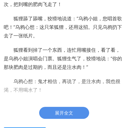
次，把到嘴的肥肉飞走了！
狐狸舔了舔嘴，狡猾地说道：“乌鸦小姐，您唱首歌
吧！”乌鸦心想：这只笨狐狸，还用这招。只见乌鸦扔下
去了一张纸片。
狐狸看到掉了一个东西，连忙用嘴接住，看了看，
是乌鸦小姐演唱会门票。狐狸生气了，狡猾地说：“你的
那块肥肉是过期的，而且还是注水肉！”
乌鸦心想：鬼才相信，再说了，是注水肉，我也很
渴，不用喝水了！
狐狸眼咕噜一转，说：“‘掏包网’二折优惠啦！”乌鸦
展开全文
上网看了看，看见没有二折优惠，心想：幸亏没有上
当！