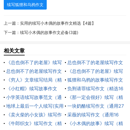
续写狐狸和乌鸦作文
狐狸没辙了，只好说：“股市狂涨了，奖品是肯德基
带外全家桶一个！”
上一篇：
实用的续写小木偶的故事作文精选【4篇】
乌鸦说：“真的`！”只见他口中的肉掉落了下来。
下一篇：
续写小木偶的故事作文必备(3篇)
狐狸边吃肉边说：“你上当了，哈哈哈哈！”说着，就
相关文章
大摇大摆地走了。
《总也倒不了的老屋》续写
总也倒不了的老屋续写作文
乌鸦沮丧地说：“早知道就不说话了……”
作文（精选25篇）
总也倒不了的老屋续写作文
(通用20篇)
《总也倒不了的老屋》续写
（精选34篇）
《穷人》文章续写结局（精
（通用87篇）
狐狸和乌鸦的故事续写作文
续写狐狸和乌鸦作文 篇2
选15篇）
《小红帽》续写故事作文
（通用43篇）
负荆请罪续写作文（精选16
狡猾的狐狸用花言巧语欺骗了乌鸦的肉。乌鸦又生
（精选17篇）
小学英语续写故事范文（通
篇）
《那一定会很好》续写（精
气又后悔。他决定用自己的智慧给狡猾的狐狸上一课。
用6篇）
地球上最后一个人续写(实用
选10篇）
一块奶酪续写作文（通用27
几天后，狐狸病了。他的儿子，小狐狸，发现乌鸦
10篇)
《卖火柴的小女孩》续写作
篇）
采薇的续写作文（通用16
身上有块肉。老狐狸把自己的方法教给儿子，让他骗
文（通用24篇）
《牛郎织女》续写作文（精
篇）
《小木偶的故事》续写（精