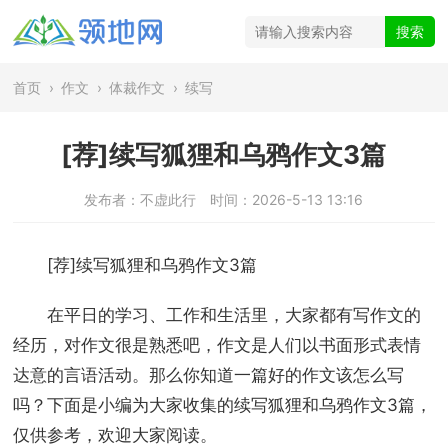
首页
›
作文
›
体裁作文
›
续写
[荐]续写狐狸和乌鸦作文3篇
发布者：不虚此行
时间：2026-5-13 13:16
[荐]续写狐狸和乌鸦作文3篇
在平日的学习、工作和生活里，大家都有写作文的
经历，对作文很是熟悉吧，作文是人们以书面形式表情
达意的言语活动。那么你知道一篇好的作文该怎么写
吗？下面是小编为大家收集的续写狐狸和乌鸦作文3篇，
仅供参考，欢迎大家阅读。