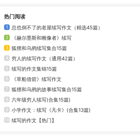
文
4篇]
续写狐狸和乌鸦作文 篇3
热门阅读
狐狸又去森林里找吃的，它看见乌鸦嘴里叼一块
1
总也倒不了的老屋续写作文（精选45篇）
肉，狐狸馋的.直流口水，并对乌鸦说：“美丽的乌鸦，您
2
《赫尔墨斯和雕像者》续写
长得可真漂亮，孔雀都比不过您的美丽，乌鸦看了狐狸
一眼，没有说话。”
3
狐狸和乌鸦续写集合15篇
4
穷人的续写作文（通用42篇）
狐狸又对乌鸦说：“善良的乌鸦，全世界都及您的善
5
续写的作文集锦15篇
良。”乌鸦还是没有搭理狐狸。
6
《草船借箭》续写作文
狐狸一看乌鸦没上当，于是又说：“乌鸦小姐，您的
7
狐狸和乌鸦的故事续写集合15篇
嗓音可真好，可以称为森林里的音乐家，不如唱着歌给
8
六年级穷人续写(合集15篇)
我听！”乌鸦还是不上当。
9
小学作文：续写《凡卡》(合集13篇)
10
续写的作文【热门】
狐狸又气又急，因为乌鸦上过一次当了，所以无论
狐狸怎么说，乌鸦都不会再上当了！