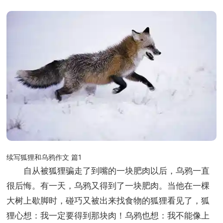
续写狐狸和乌鸦作文 篇1
自从被狐狸骗走了到嘴的一块肥肉以后，乌鸦一直
很后悔。有一天，乌鸦又得到了一块肥肉。当他在一棵
大树上歇脚时，碰巧又被出来找食物的狐狸看见了，狐
狸心想：我一定要得到那块肉！乌鸦也想：我不能像上