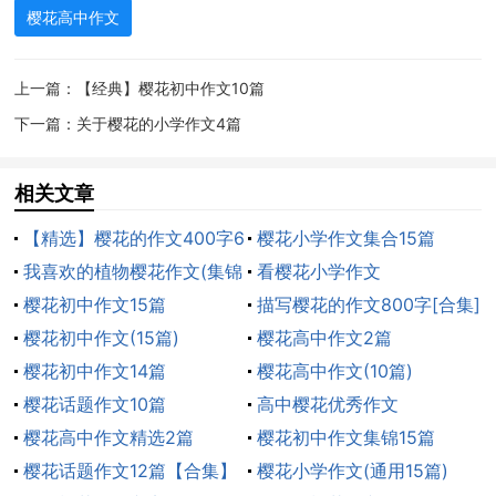
樱花高中作文
感到几分的怜惜，几分的惆怅。
樱花在那份恬淡、那份静谧，那份淡泊，那份悠然
上一篇：
【经典】樱花初中作文10篇
的'意境之中飘落了，看着铺撒着的满地的樱花，我回想
下一篇：
关于樱花的小学作文4篇
起：她灿烂过，她芬芳过，她也辉煌过，如今，她只是
带着自己希望，静静的投入大地的怀抱，“落花不是无情
相关文章
物，化作春泥更护花”。樱花走过绽放的芬芳，又迎来缤
【精选】樱花的作文400字6
樱花小学作文集合15篇
纷的飘落，在这样的短暂中，她把自己所有的美丽奉献
篇
我喜欢的植物樱花作文(集锦
看樱花小学作文
给了爱她的人，也献给了来年的春天。
7篇)
樱花初中作文15篇
描写樱花的作文800字[合集]
樱花在盛开的时，是那样的美，凋落时又是那样的
樱花初中作文(15篇)
樱花高中作文2篇
清纯高洁和果断决绝的壮烈。使人不由得产生了难以言
樱花初中作文14篇
樱花高中作文(10篇)
说的不舍、留恋和钦佩。
樱花话题作文10篇
高中樱花优秀作文
樱花高中作文精选2篇
樱花初中作文集锦15篇
那种粉色朦胧的幻想，那种芳菲落尽的凄婉和无
樱花话题作文12篇【合集】
樱花小学作文(通用15篇)
奈，不正是赏花人所求的致美之境！