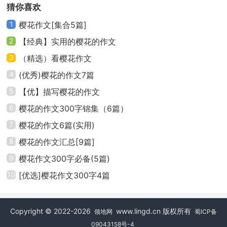
猜你喜欢
处。
1
樱花作文[集合5篇]
我微微拉下枝头，生怕它断了。看着那一朵朵完美
2
【经典】实用的樱花的作文
无缺的花，心中满是欣喜，我轻轻捏着花枝，凑近闻一
3
（精选）看樱花作文
闻，只有清鲜空气的味道，带着一丝丝甜味。冷漠又大
4
(优秀)樱花的作文7篇
方，高雅又和蔼，花蕊是惊艳的紫红丝，花瓣是多色
5
【优】描写樱花的作文
的。它们从那里伸出来。瓣的根部是奶茶粉，花瓣中间
6
樱花的作文300字锦集（6篇）
是白色的，花瓣的边缘是偏蓝的冷色调，让一朵花看起
7
樱花的作文6篇(实用)
来像五颗珍珠一样的耀眼。它们一簇簇开在枝头，夺人
眼球。有的是全开的，有的是开了一半的，还有几朵羞
8
樱花的作文汇总[9篇]
滴滴地一直不敢露脸，让人觉得有一种妙趣横生之感。
9
樱花作文300字必备(5篇)
10
[优选]樱花作文300字4篇
“樱花千万枝，照耀如雪天，王孙宴其下，隔水凝神
仙。”樱花，它让人痴迷，让人沉醉，这就是它神秘的趣
Copyright © 2022-2026
www.lingd.cn 版权所有
味。
领地网
蜀ICP备
09043158号-4