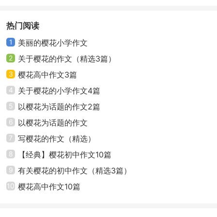
毯。在天上的花瓣被微风吹地，时而急促，时而悠扬；
经典（6篇）
忽而上，忽而下，像在跳美丽的华尔兹舞蹈。它们旋
热门阅读
转，在天空中徘徊，最终，还是摆脱不了命运的安排，
1
美丽的樱花小学作文
轻轻柔柔地飘落在草丛中，化作了绿茵中镶着的'白玉。
2
关于樱花的作文（精选3篇）
樱花雪月，落樱缤纷转眼间，我就到了这棵樱花树
3
樱花高中作文3篇
下，那一树火树银花，在阳光的照耀下，绽放出一个个
4
关于樱花的小学作文4篇
缤纷的笑脸，真是别有一番风趣呀！
5
以樱花为话题的作文2篇
6
以樱花为话题的作文
四月份，是樱花的旺季，那满树的樱花，一团团，
7
写樱花的作文（精选）
一簇簇。淡粉、深粉、乳白花枝招展地开在枝头，令人
目不暇接，美不胜收。我爱它的外表，更爱它的心灵，
8
【经典】樱花初中作文10篇
它高冷，又活泼，它盛开得如火如荼，开的是那么完
9
有关樱花的初中作文（精选3篇）
美。它代表着春天，带给天空，大自然美丽，它既温
10
樱花高中作文10篇
暖，又冰冷。你是心灵的补给，樱花，你是无法治愈的
创伤和解药。你充满神秘感，你仿佛生长在我心灵深