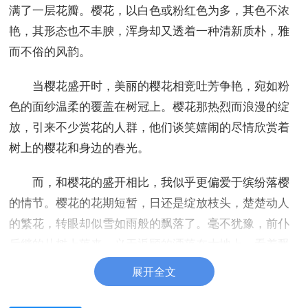
满了一层花瓣。樱花，以白色或粉红色为多，其色不浓
艳，其形态也不丰腴，浑身却又透着一种清新质朴，雅
而不俗的风韵。
当樱花盛开时，美丽的樱花相竞吐芳争艳，宛如粉
色的面纱温柔的覆盖在树冠上。樱花那热烈而浪漫的绽
放，引来不少赏花的人群，他们谈笑嬉闹的尽情欣赏着
树上的樱花和身边的春光。
而，和樱花的盛开相比，我似乎更偏爱于缤纷落樱
的情节。樱花的花期短暂，日还是绽放枝头，楚楚动人
的繁花，转眼却似雪如雨般的飘落了。毫不犹豫，前仆
后继的从树上落来，义无返顾的洒落在大地上。看着飘
洒纷扬的花瓣，能让我想起了杨朔的散文《樱花雨》。
展开全文
她才开了几天，就毫不犹豫的飘落了。这不免让人