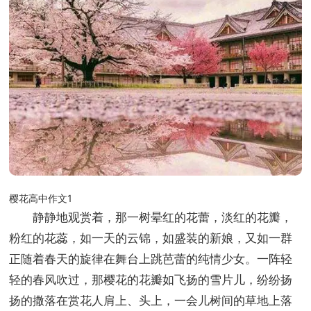
樱花高中作文1
静静地观赏着，那一树晕红的花蕾，淡红的花瓣，
粉红的花蕊，如一天的云锦，如盛装的新娘，又如一群
正随着春天的旋律在舞台上跳芭蕾的纯情少女。一阵轻
轻的春风吹过，那樱花的花瓣如飞扬的雪片儿，纷纷扬
扬的撒落在赏花人肩上、头上，一会儿树间的草地上落