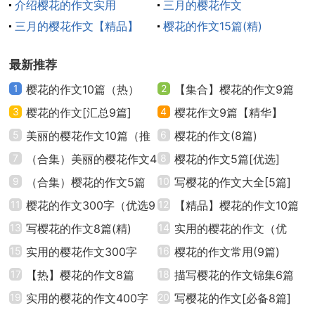
介绍樱花的作文实用
三月的樱花作文
三月的樱花作文【精品】
樱花的作文15篇(精)
闲看落花静听雨。花开花落如同人生的潮起潮落，
尘世的繁杂中我们需要的是保持着一份平衡的心态，充
最新推荐
实每一天，珍惜每一天！
1
樱花的作文10篇（热）
2
【集合】樱花的作文9篇
樱花高中作文2
3
樱花的作文[汇总9篇]
4
樱花作文9篇【精华】
人间趣，唯有樱花让人难忘，只因它有着独特的雅
5
美丽的樱花作文10篇（推
6
樱花的作文(8篇)
趣。
荐）
7
（合集）美丽的樱花作文4
8
樱花的作文5篇[优选]
那天下午，阳光还是那么灿烂，在轻柔的窗帘边，
篇
9
（合集）樱花的作文5篇
10
写樱花的作文大全[5篇]
合上《安德的影子》不禁思绪万千。我提起小篮子，就
11
樱花的作文300字（优选9
12
【精品】樱花的作文10篇
出门去拜访我的老朋友樱花树去了。
篇）
13
写樱花的作文8篇(精)
14
实用的樱花的作文（优
15
实用的樱花作文300字
秀）
16
樱花的作文常用(9篇)
那是一棵离我家最近的樱花树，一路上，它的花瓣
（经典3篇）
17
【热】樱花的作文8篇
18
描写樱花的作文锦集6篇
一直伴随着我，像漫天飞雪的小精灵，如同冬日里在空
19
实用的樱花的作文400字
20
写樱花的作文[必备8篇]
中飘飞的雪花。不一会儿，地上就铺满了厚厚的一层绒