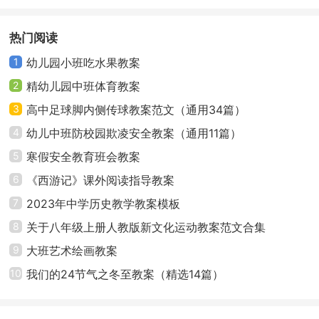
活动延伸：
板集锦九篇
将作品展示在手工区，供幼儿欣赏。
热门阅读
1
幼儿园小班吃水果教案
大班手工活动教案2
2
精幼儿园中班体育教案
目标：
3
高中足球脚内侧传球教案范文（通用34篇）
1、尝试用建筑材料把自己设计的未来的桥表现出来
4
幼儿中班防校园欺凌安全教案（通用11篇）
5
寒假安全教育班会教案
2、发展幼儿动手操作能力和表现力
6
《西游记》课外阅读指导教案
3、培养幼儿相互合作、勇于探索的品质
7
2023年中学历史教学教案模板
8
关于八年级上册人教版新文化运动教案范文合集
准备：砖块、木柏、板、纸盒、竹节、麦秆、泥
9
大班艺术绘画教案
土、绳子等材料与工具辅助材料积木、积塑果冻盒不、
10
我们的24节气之冬至教案（精选14篇）
小木棍等
指导：