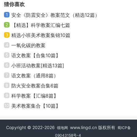
猜你喜欢
一、回忆自己所见的.各种各样的桥引题
1
安全《防震安全》教案范文（精选12篇）
2
【精选】科学教案汇编七篇
二、介绍材料和工具
3
精选小班美术教案集锦10篇
三、引导幼儿按意愿选择材料与同伴合作参与建构
4
一氧化碳的教案
5
语文教案【合集10篇】
1。启发幼儿与同伴协商选材
6
小班活动教案[精选13篇]
2。鼓励幼儿大胆构思并根据构思进行分工合作地建
7
语文教案（通用8篇）
构
8
防火安全教案合集6篇
9
科学教案【汇编8篇】
3。师巡回观察适当指导
10
美术教案集合【10篇】
四、引导幼儿把作品集中摆放地班上创设"我们造的
桥"互相观赏
Copyright © 2022-2026
www.lingd.cn 版权所有
领地网
蜀ICP备
09043158号-4