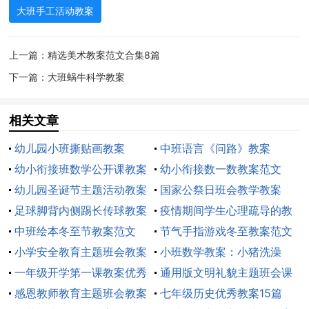
大班手工活动教案
1、幼儿讨论、交流。
上一篇：
精选美术教案范文合集8篇
2、小结：今天我们来做手工《我爱我家》，看谁制
下一篇：
大班蜗牛科学教案
作得最认真，来比一比吧!
相关文章
二、教师示范操作过程
幼儿园小班撕贴画教案
中班语言《问路》教案
1、第一步用剪刀沿图的边线剪下两个正方形。
幼小衔接班数学公开课教案
幼小衔接数一数教案范文
范文（通用12篇）
幼儿园圣诞节主题活动教案
（精选5篇）
国家公祭日班会教学教案
2、提问：表示什么〔表示涂胶水的`位置(用于图之
足球脚背内侧踢长传球教案
疫情期间学生心理疏导的教
间的粘贴)〕。
（通用8篇）
中班绘本冬至节教案范文
案范文（通用12篇）
节气手指游戏冬至教案范文
3、第二步把两个正方形粘贴成房门和在屋里的样
（精选11篇）
小学安全教育主题班会教案
（精选16篇）
小班数学教案：小猪洗澡
子。
(集锦15篇)
一年级开学第一课教案优秀
通用版文明礼貌主题班会课
感恩教师教育主题班会教案
教案
七年级历史优秀教案15篇
4、剪下梯形，粘贴在门上，做成房子的屋顶。