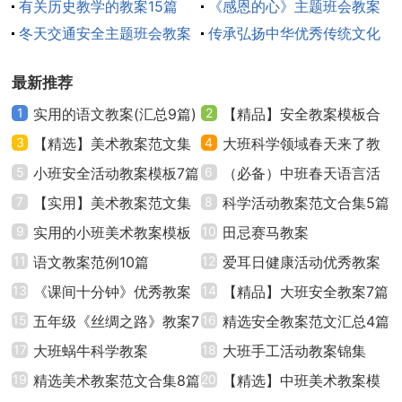
范文（精选25篇）
有关历史教学的教案15篇
《感恩的心》主题班会教案
冬天交通安全主题班会教案
(通用20篇)
传承弘扬中华优秀传统文化
5、画上屋里的人，装饰房子的屋顶和外墙。
（通用16篇）
班会教案（精选10篇）
三、幼儿制作
最新推荐
1
实用的语文教案(汇总9篇)
2
【精品】安全教案模板合
1、提醒幼儿注意安全，不要把剪刀对着自己和小朋
3
【精选】美术教案范文集
集7篇
4
大班科学领域春天来了教
友，不要剪到手。
合7篇
5
小班安全活动教案模板7篇
案（通用6篇）
6
（必备）中班春天语言活
2、教师巡回指导，重点帮助能力弱的幼儿。
7
【实用】美术教案范文集
动教案15篇
8
科学活动教案范文合集5篇
锦7篇
9
实用的小班美术教案模板
10
田忌赛马教案
四、评价作品
合集九篇
11
语文教案范例10篇
12
爱耳日健康活动优秀教案
1、给制作认真的幼儿进行奖励。
13
《课间十分钟》优秀教案
（精选6篇）
14
【精品】大班安全教案7篇
15
五年级《丝绸之路》教案7
16
精选安全教案范文汇总4篇
3、小结：今天，小朋友们都大胆尝试制作，都能认
篇
17
大班蜗牛科学教案
18
大班手工活动教案锦集
真完成手工活动，当一回小小建筑师，真棒!
19
精选美术教案范文合集8篇
【15篇】
20
【精选】中班美术教案模