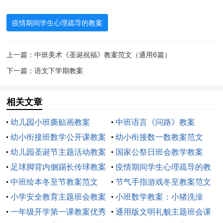
1、幼儿园及小学阶段的学生在家长及教师的帮助
下，可以通过网络绘本认识现在正在发生的事情，并且
疫情期间学生心理疏导的教案
简要告诉他们病毒发生的原因以及防控措施。
上一篇：
中班美术《圣诞祝福》教案范文（通用6篇）
2、中学生的信息素养较小学生有了更大的提升，且
下一篇：
语文下学期教案
具备了一定的生物、化学知识，可在家长及教师的指导
下，通过互联网查阅相关知识，也可通过阅读国家卫健
相关文章
委组织编写的《新型冠状病毒感染的肺炎公众防护指
南》增加对疾病的了解并帮助家人做好防护措施。
幼儿园小班撕贴画教案
中班语言《问路》教案
幼小衔接班数学公开课教案
幼小衔接数一数教案范文
(二)接纳情绪，保持乐观
范文（通用12篇）
幼儿园圣诞节主题活动教案
（精选5篇）
国家公祭日班会教学教案
足球脚背内侧踢长传球教案
疫情期间学生心理疏导的教
疫情当前，面对不断增长的确诊病例人数，人们会
（通用8篇）
中班绘本冬至节教案范文
案范文（通用12篇）
节气手指游戏冬至教案范文
出现害怕、恐惧、紧张等情绪。出现这些情绪都是正常
（精选11篇）
小学安全教育主题班会教案
（精选16篇）
小班数学教案：小猪洗澡
的应激反应，关键是要接纳情绪，保持乐观。
(集锦15篇)
一年级开学第一课教案优秀
通用版文明礼貌主题班会课
1、避免消极情绪家庭“传染”。学校延期开学，学生