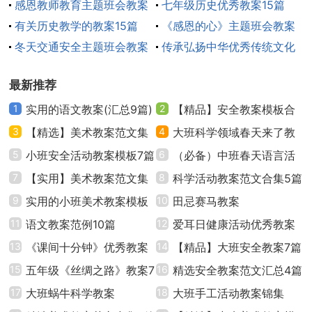
感恩教师教育主题班会教案
教案
七年级历史优秀教案15篇
大多与父母一起待在家中，对于低龄学生来说，可能还
范文（精选25篇）
有关历史教学的教案15篇
《感恩的心》主题班会教案
不太清楚具体发生了什么，他们的情绪更多受到父母及
冬天交通安全主题班会教案
(通用20篇)
传承弘扬中华优秀传统文化
家人的影响。家长对疫情要树立科学的认识、保持理性
（通用16篇）
班会教案（精选10篇）
平和乐观的心态，面对孩子提出的关于疫情的问题，不
最新推荐
回避不夸大，父母稳定的情绪状态以及对待疫情的乐观
1
实用的语文教案(汇总9篇)
2
【精品】安全教案模板合
心态会给孩子带来安全感以及力量。对于中学生而言，
3
【精选】美术教案范文集
集7篇
4
大班科学领域春天来了教
他们的认知储备可能已经能够与家长一起学习探讨相关
合7篇
5
小班安全活动教案模板7篇
案（通用6篇）
6
（必备）中班春天语言活
疫情。家长可以和孩子一起讨论科学的防疫情的相关知
7
【实用】美术教案范文集
动教案15篇
8
科学活动教案范文合集5篇
识，共同做好家庭对疫情的防护防控。
锦7篇
9
实用的小班美术教案模板
10
田忌赛马教案
2、正确对待“非常时期正常的情绪反应”。家长及教
合集九篇
11
语文教案范例10篇
12
爱耳日健康活动优秀教案
师要帮助学生认识到出现害怕、恐慌等情绪是非常时期
13
《课间十分钟》优秀教案
（精选6篇）
14
【精品】大班安全教案7篇
人的正常情绪反应，可采取一定程度的自我暴露的方
15
五年级《丝绸之路》教案7
16
精选安全教案范文汇总4篇
法，告知学生成年人也会有这样的情绪，或者在班级群
篇
17
大班蜗牛科学教案
18
大班手工活动教案锦集
里通过合适的方式让学生们命名且表达自己的情绪，运