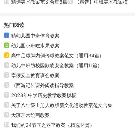
19
精选美术教案范文合集8篇
【15篇】
20
【精选】中班美术教案模
用“普遍化”的技术让学生从同学身上找到共鸣，当他们意
板集锦九篇
识到“大家的情绪状态都一样”的时候就会有效缓解焦虑情
绪。引导大家表达自己的情绪以后，老师要做好正面引
热门阅读
导，如告知学生这是正常的情绪反应，且一定程度的紧
1
精幼儿园中班体育教案
张、害怕会让大家更好地保护自己等等。
2
幼儿园小班吃水果教案
3
高中足球脚内侧传球教案范文（通用34篇）
3、以“历史事例”增强信心。家长可以通过跟孩子讲
4
幼儿中班防校园欺凌安全教案（通用11篇）
述十七年前抗击非典的事例，以及近几年中国在医学和
5
寒假安全教育班会教案
科技方面的快速发展，增强孩子们对国家取得此次疫情
胜利的信心。
6
《西游记》课外阅读指导教案
7
2023年中学历史教学教案模板
(三)规律生活，积极行动
8
关于八年级上册人教版新文化运动教案范文合集
面对未知的事情，人们往往会产生焦虑、紧张、害
9
大班艺术绘画教案
怕等情绪，长期处在这样的情绪状态中，就会形成很大
10
我们的24节气之冬至教案（精选14篇）
的压力，对人的健康产生不利的影响。缓解这些情绪的