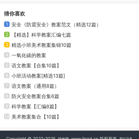
重要方法就是活在当下，不过多担忧未来还未发生的事
猜你喜欢
情。
1
安全《防震安全》教案范文（精选12篇）
1、“停课不停学”。由于春季学期将延迟开学，不少
2
【精选】科学教案汇编七篇
中小学生会担忧由此对自身学习的耽误。学校会根据下
3
精选小班美术教案集锦10篇
发的《县教育局关于疫情防控期间全县中小学开展网络
4
一氧化碳的教案
教学实施方案》布置学习任务，学生通过网络平台进行
5
语文教案【合集10篇】
学习。在网络教学中学校会安排学生心理健康教育与疏
6
小班活动教案[精选13篇]
导方面的专题课程。学习、生活回归正轨，一是有利于
7
语文教案（通用8篇）
维持正常的心理状态；二是充实的学习生活让学生专注
8
防火安全教案合集6篇
于当下，避免过多接触一些负面信息和胡思乱想；三是
9
科学教案【汇编8篇】
让学生保持好的学习状态，为疫情结束顺利返校做好准
备。
10
美术教案集合【10篇】
2、规律作息。在家期间坚持早睡早起，补充营养，
Copyright © 2022-2026
www.lingd.cn 版权所有
领地网
蜀ICP备