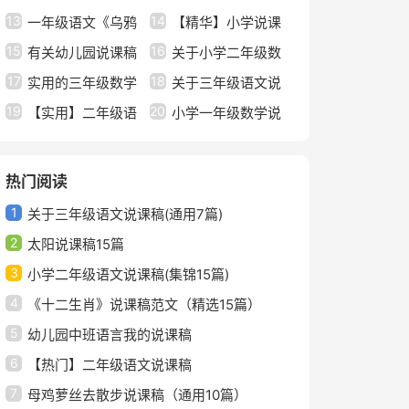
13
14
课稿
一年级语文《乌鸦
形正方形面积计算》说
【精华】小学说课
15
16
喝水》说课稿
有关幼儿园说课稿
课稿
稿范文合集六篇
关于小学二年级数
17
18
大班语言模板汇总五篇
实用的三年级数学
学说课稿汇总六篇
关于三年级语文说
19
20
说课稿模板集合7篇
【实用】二年级语
课稿范文集锦六篇
小学一年级数学说
文说课稿范文汇总六篇
课稿范文集锦五篇
热门阅读
1
关于三年级语文说课稿(通用7篇)
2
太阳说课稿15篇
3
小学二年级语文说课稿(集锦15篇)
4
《十二生肖》说课稿范文（精选15篇）
5
幼儿园中班语言我的说课稿
6
【热门】二年级语文说课稿
7
母鸡萝丝去散步说课稿（通用10篇）