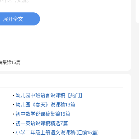
进行语言交流。
任务完成，学习勤俭节约的品德。
展开全文
生获得成就感，增强自信心。
稿集锦15篇
out prices . 学习询问物品价格。
 about clothing . 学习谈论衣物，例如颜色、大小等。活动中运
幼儿园中班语言说课稿【热门】
幼儿园《春天》说课稿13篇
初中数学说课稿集锦15篇
媒体教学，并辅助于TPR(全身反映教学法)、情景交际
初一英语说课稿精选7篇
小学二年级上册语文说课稿(汇编15篇)