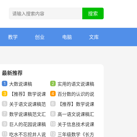
教学
创业
电脑
文库
最新推荐
1
2
大数说课稿
实用的语文说课稿
3
4
【推荐】数学说课
范文集合6篇
百分数的认识的说
5
6
稿范文汇总7篇
关于语文说课稿范
课稿
【推荐】数学说课
7
8
文锦集9篇
数学说课稿范文汇
稿小学范文集合8篇
高一语文说课稿汇
9
10
编八篇
巨人的花园说课稿
编十篇
关于信息技术说课
11
12
模板合集六篇
吃水不忘挖井人说
稿模板五篇
三年级数学《长方