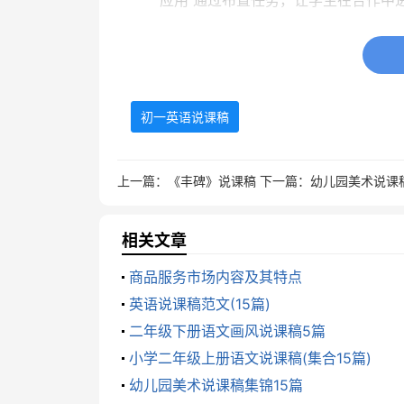
应用 通过布置任务，让学生在合作中
德育 培养学生的合作精神，以及通过
情感 激发学生学习英语的兴趣，使学
初一英语说课稿
(三)教学重点及难点
上一篇：
《丰碑》说课稿
下一篇：
幼儿园美术说课
重点Importance Learn to ask ab
难点Difficulty Learn to talk
相关文章
用的单词、句型。
商品服务市场内容及其特点
英语说课稿范文(15篇)
二、教法渗透
二年级下册语文画风说课稿5篇
本课主要运用“任务型教学法”，采用多
小学二年级上册语文说课稿(集合15篇)
幼儿园美术说课稿集锦15篇
教学法和游戏活动。