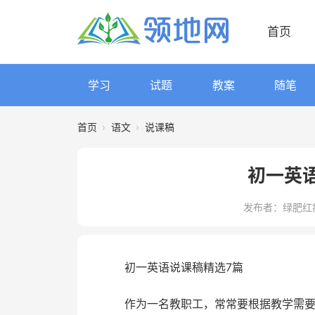
首页
学习
试题
教案
随笔
首页
›
语文
›
说课稿
初一英
发布者：绿肥红
初一英语说课稿精选7篇
作为一名教职工，常常要根据教学需