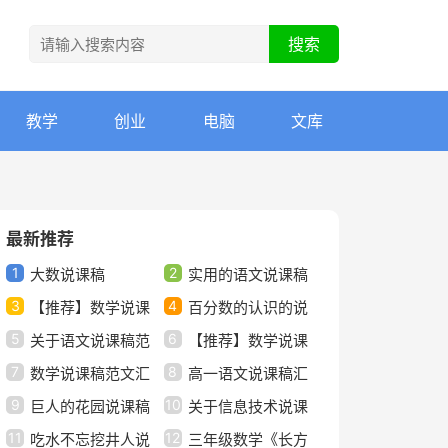
教学
创业
电脑
文库
最新推荐
1
2
大数说课稿
实用的语文说课稿
3
4
【推荐】数学说课
范文集合6篇
百分数的认识的说
5
6
稿范文汇总7篇
关于语文说课稿范
课稿
【推荐】数学说课
7
8
文锦集9篇
数学说课稿范文汇
稿小学范文集合8篇
高一语文说课稿汇
9
10
编八篇
巨人的花园说课稿
编十篇
关于信息技术说课
11
12
模板合集六篇
吃水不忘挖井人说
稿模板五篇
三年级数学《长方