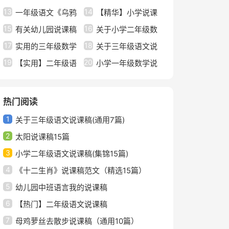
13
14
课稿
一年级语文《乌鸦
形正方形面积计算》说
【精华】小学说课
15
16
喝水》说课稿
有关幼儿园说课稿
课稿
稿范文合集六篇
关于小学二年级数
17
18
大班语言模板汇总五篇
实用的三年级数学
学说课稿汇总六篇
关于三年级语文说
19
20
说课稿模板集合7篇
【实用】二年级语
课稿范文集锦六篇
小学一年级数学说
文说课稿范文汇总六篇
课稿范文集锦五篇
热门阅读
1
关于三年级语文说课稿(通用7篇)
2
太阳说课稿15篇
3
小学二年级语文说课稿(集锦15篇)
4
《十二生肖》说课稿范文（精选15篇）
5
幼儿园中班语言我的说课稿
6
【热门】二年级语文说课稿
7
母鸡萝丝去散步说课稿（通用10篇）