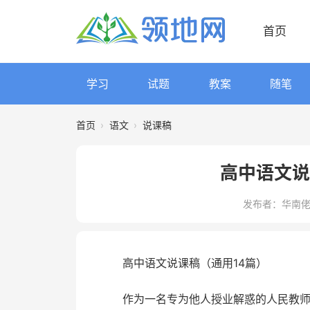
首页
学习
试题
教案
随笔
首页
›
语文
›
说课稿
高中语文说
发布者：华南
高中语文说课稿（通用14篇）
作为一名专为他人授业解惑的人民教