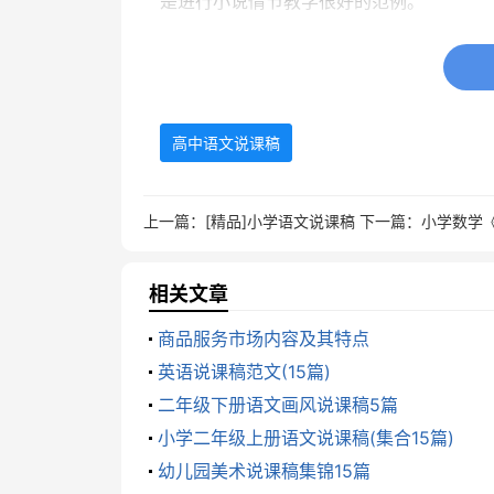
是进行小说情节教学很好的范例。
二、说教学目标
关于外国小说阅读教学，《全日制高
高中语文说课稿
家及其国别和代表作
普通高中《语文课程标准》（实验）中
上一篇：
[精品]小学语文说课稿
下一篇：
小学数学
2、理解不同时代、不同民族、不同流派风
言，深入领会作品内涵，把握人物性格特征
相关文章
主、合作、探究的学习方式。
商品服务市场内容及其特点
英语说课稿范文(15篇)
教学参考书中确定的第五单元教学目
二年级下册语文画风说课稿5篇
1、领会作品的内容与题旨
小学二年级上册语文说课稿(集合15篇)
幼儿园美术说课稿集锦15篇
2、理解故事与情节的关系，认识情节