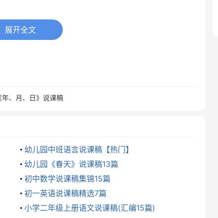
展开全文
中语文教学大纲》和考试大纲中均要求：识记外国重要作
要求：1、培养学生阅读小说的兴趣，提高文学修养。
《年、月、日》说课稿
格的文化；3、学习鉴赏小说的基本方法；4、品味语
，5、注意从不同角度和层面解读小说；6、倡导自
幼儿园中班语言说课稿【热门】
标：
幼儿园《春天》说课稿13篇
初中数学说课稿集锦15篇
初一英语说课稿精选7篇
小学二年级上册语文说课稿(汇编15篇)
生发的途径及效果；