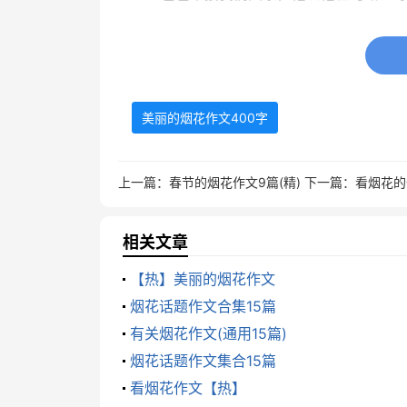
美丽的烟花作文400字 篇2
今天是正月初八，我们这里有个习俗
府大楼前面的广场上举行大型的烟火晚会
美丽的烟花作文400字
拉着爸爸妈妈一起来到广场。这时，广场
到来。
上一篇：
春节的烟花作文9篇(精)
下一篇：
看烟花的
伴随着7点的钟声，就听“砰”的一声
着，一个红黄色的大火球“滚”到了天空中。
相关文章
花飞向天空，一会儿炸开了，如同天女散花
【热】美丽的烟花作文
龙飞舞，有的象火箭冲天，有的像满天繁星
烟花话题作文合集15篇
烟花下，像一座美丽的水晶大楼，漂亮极
有关烟花作文(通用15篇)
烟花话题作文集合15篇
回到家里，躺在床上，我久久不能入
看烟花作文【热】
要举行这次烟花晚会，一定是要在新年的