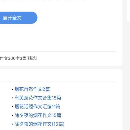
展开全文
，正月初八的晚上要闹上八。听外公说今晚泽国镇要在政
。我家离镇广场很近，吃过晚饭，我和弟弟就迫不及待的
上早已人山人海，大家都焦急地等待着那激动人心的时刻
作文300字3篇[精选]
巨响，只见一道烟花射向天空，顿时，人群沸腾了，紧接
突然，一种像流星雨的烟花“窜”到了天空中，又一束烟
，用星星点点装扮着天空。烟花越来越多，有的'像银
烟花自然作文2篇
，有的像……真是数不胜数啊！政府大楼倒映在漫天的
有关烟花作文合集15篇
了。眼前的景象让围观的人群发出一次又一次的欢呼。
烟花话题作文汇编11篇
除夕夜的烟花作文15篇
睡。绚烂的烟花已经成为过去，我想政府花这么大的代价
除夕夜的烟花作文(15篇)
开始就把祝福送给全镇的人民，希望全镇人民都有一个美