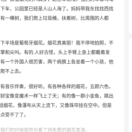
紧下车，公园里已经是人山人海了。妈妈带我东找找西找
还有一棵树，我们爬上垃圾桶，扶着树，比周围的人都
，下半场是葡萄牙烟花。烟花真美丽！我不停地拍照，不
掌和尖叫。有的.人好古怪，头上手臂上身上都戴着发
；有一个外国人很厉害，两个肩膀上各坐着一个小孩，他
孩爬不上去。
还有音乐伴奏，很好听。有各种各样的烟花，五颜六色，
银财宝像变魔术一样飞上了天；有的像一群小金鱼，跳出
组烟花，像瀑布从天上流下，又像珠帘挂在空中。但是
有点受不了了。
等我们的时候居然也看了场免费的烟花表演。