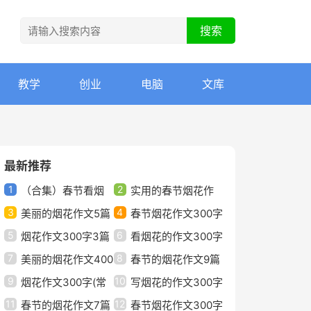
教学
创业
电脑
文库
最新推荐
1
2
（合集）春节看烟
实用的春节烟花作
3
4
花作文
美丽的烟花作文5篇
文300字4篇(优)
春节烟花作文300字
5
6
（精品）
烟花作文300字3篇
精选【5篇】
看烟花的作文300字
7
8
【精华】
美丽的烟花作文400
3篇[精选]
春节的烟花作文9篇
9
10
字（常用8篇）
烟花作文300字(常
(精)
写烟花的作文300字
11
12
用9篇)
春节的烟花作文7篇
4篇（经典）
春节烟花作文300字