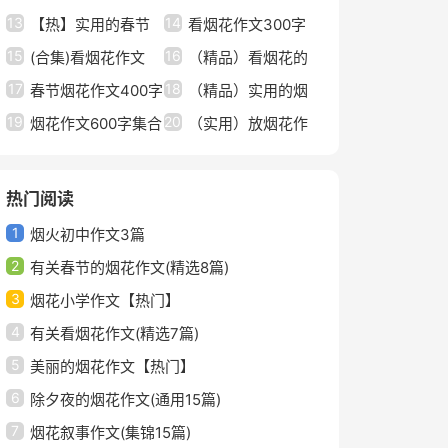
13
14
【优秀】
【热】实用的春节
9篇（精选）
看烟花作文300字
15
16
的烟花作文4篇
(合集)看烟花作文
【优选】
（精品）看烟花的
17
18
600字
春节烟花作文400字
作文300字4篇
（精品）实用的烟
19
20
4篇【优秀】
烟花作文600字集合
花作文600字7篇
（实用）放烟花作
[5篇]
文8篇
热门阅读
1
烟火初中作文3篇
2
有关春节的烟花作文(精选8篇)
3
烟花小学作文【热门】
4
有关看烟花作文(精选7篇)
5
美丽的烟花作文【热门】
6
除夕夜的烟花作文(通用15篇)
7
烟花叙事作文(集锦15篇)