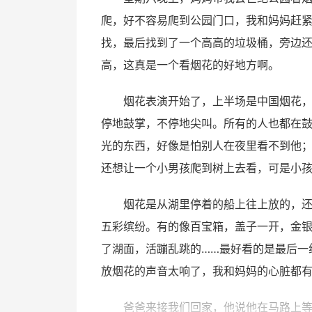
爬，好不容易爬到公园门口，我和妈妈赶
找，最后找到了一个高高的垃圾桶，旁边
高，这真是一个看烟花的好地方啊。
烟花表演开始了，上半场是中国烟花
停地鼓掌，不停地尖叫。所有的人也都在鼓
光的东西，好像是怕别人在夜里看不到他
还想让一个小男孩爬到树上去看，可是小
烟花是从湖里停着的船上往上放的，
五彩缤纷。有的像百宝箱，盖子一开，金
了湖面，活蹦乱跳的……最好看的是最后一
放烟花的声音太响了，我和妈妈的心脏都
爸爸来接我们回家，他说他在马路上