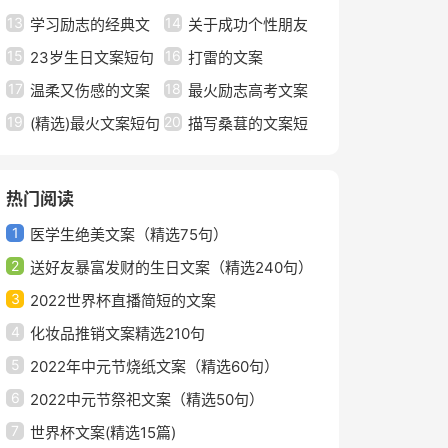
13
14
圈文案大全（通用90
学习励志的经典文
案（精选50句）
关于成功个性朋友
15
16
句）
案
23岁生日文案短句
圈文案句子（通用30
打雷的文案
17
18
干净
温柔又伤感的文案
句）
最火励志高考文案
19
20
(精选)最火文案短句
短句精编汇集通用
描写桑葚的文案短
秋天4篇
句
热门阅读
1
医学生绝美文案（精选75句）
2
送好友暴富发财的生日文案（精选240句）
3
2022世界杯直播简短的文案
4
化妆品推销文案精选210句
5
2022年中元节烧纸文案（精选60句）
6
2022中元节祭祀文案（精选50句）
7
世界杯文案(精选15篇)