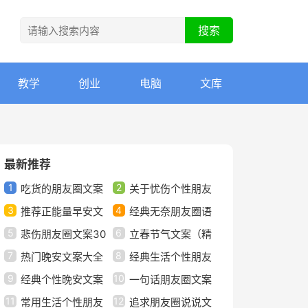
教学
创业
电脑
文库
最新推荐
1
2
吃货的朋友圈文案
关于忧伤个性朋友
3
4
推荐正能量早安文
圈语录文案40句
经典无奈朋友圈语
5
6
案大全（精选80句）
悲伤朋友圈文案30
录文案汇总50句精选
立春节气文案（精
7
8
句
热门晚安文案大全
选30句）
经典生活个性朋友
9
10
（精选70句）
经典个性晚安文案
圈文案句子（通用40
一句话朋友圈文案
11
12
75句精选
常用生活个性朋友
句）
句子（精选130句）
追求朋友圈说说文