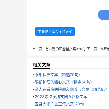
11、单恋的人有多卑微我走了1200
12、你一直看不见阳光是因为总在低
美景随拍适合发的文案
13、旅行的意义不在于浏览风景，而
14、学校里，橱窗内，你学习的样子
上一篇：
有冲劲的正能量文案320句
下一篇：
霜降
15、从出生起，我们就踏上了一次10
相关文章
16、拍下这沿途风景，做成照片寄给
眼部保养文案（精选70句）
眼部护理的暖心文案（精选60句）
17、一起去爬山吧！山顶的风景果然
亲人在看病医院朋友圈暖心文案（精选95
2023除夕发朋友圈九宫格文案
18、生命就像是一场徒步旅行，穿越
五常大米广告宣传文案170句