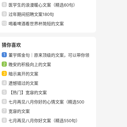
8
医学生的浪漫暖心文案（精选60句）
9
过年期间招聘文案180句
10
喝着啤酒看世界杯简短的文案
猜你喜欢
1
董宇辉金句｜原来顶级的文案，可以带你领
2
略人间的美好
晚安的积极向上的文案
3
暗示离开的文案
4
遗憾错过的文案
5
【热门】宽容的文案
6
七月再见八月你好的心情文案（精选500
7
句）
宽容的文案
8
七月再见八月你好文案（精选550句）