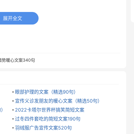
多公里，就是为了去看看她随手拍的风景。
展开全文
处，其实，高处风景真美，好晴朗。
是到一个完全陌生的环境，放空自己，感受、享受孤独！
，是校园最美的风景。
借势暖心文案340句
0年期限的旅途。你的沿途风景，怎么样？
你，此生遇见你和遇见这美景一样美好！
眼部护理的文案（精选90句）
宣传义诊发朋友的暖心文案（精选50句）
不一般，要是天气再晴朗一些就更好了。
句）
2022卡塔尔世界杯搞笑简短文案
过冬四件套吃的简短文案190句
荆棘和沼泽，我们终将会迎来最美的风景。
羽绒服广告宣传文案520句