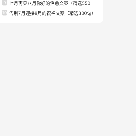
9
七月再见八月你好的治愈文案（精选550
10
句）
告别7月迎接8月的祝福文案（精选300句）