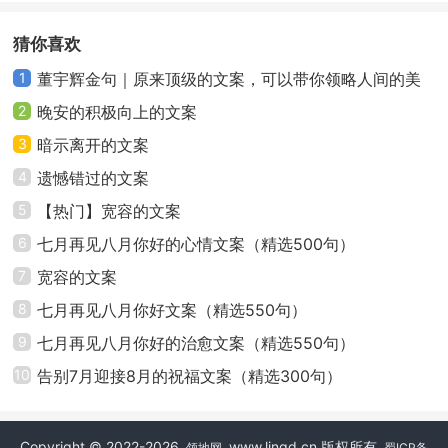
26、弘扬中华传统医药文化，关爱全市人民身心健
康。
猜你喜欢
1
董宇辉金句｜原来顶级的文案，可以带你领略人间的美
27、为您的健康着想。
好
2
晚安的积极向上的文案
28、关爱生命、关爱健康、服务大众。
3
暗示离开的文案
4
遗憾错过的文案
29、定期体检，早诊早治。
5
【热门】宽容的文案
30、医德医风、构建和谐医患关系。
6
七月再见八月你好的心情文案（精选500句）
7
宽容的文案
31、学习科学，拥有健康，享受生活。
8
七月再见八月你好文案（精选550句）
32、您的健康是我们永远的目标。
9
七月再见八月你好的治愈文案（精选550句）
10
告别7月迎接8月的祝福文案（精选300句）
33、联想、联心、联动，共建、共享、共赢。
34、医患同心，和谐xx。
Copyright © 2022-2026
www.lingd.cn 版权所有
领地网
蜀ICP备