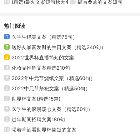
19
(精选)最火文案短句秋天4
编汇集通用
20
描写桑葚的文案短句
17、服务百姓，关爱大众。
篇
18、发扬爱惜精神，加强医德建设。
热门阅读
19、开展义诊活动，服务百姓健康。
1
医学生绝美文案（精选75句）
2
送好友暴富发财的生日文案（精选240句）
20、医院托管情，两院联合心连心。
3
2022世界杯直播简短的文案
21、紧急救护120，健康咨询12320。
4
化妆品推销文案精选210句
5
2022年中元节烧纸文案（精选60句）
22、一流的服务，一流的技术。
6
2022中元节祭祀文案（精选50句）
23、救死扶伤、关爱健康、珍惜生命。
7
世界杯文案(精选15篇)
8
医学生的浪漫暖心文案（精选60句）
24、合理膳食，适量运动，戒烟限酒，心理平衡。
9
过年期间招聘文案180句
25、健康生活，从我做起。
10
喝着啤酒看世界杯简短的文案