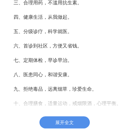
三、合理用药，不滥用抗生素。
四、健康生活，从我做起。
五、分级诊疗，科学就医。
六、首诊到社区，方便又省钱。
七、定期体检，早诊早治。
八、医患同心，和谐安康。
九、拒绝毒品，远离烟草，珍爱生命。
十、合理膳食，适量运动，戒烟限酒，心理平衡。
宣传义诊发朋友的暖心文案2
展开全文
1、送健康送温暖，关爱社区在义诊。