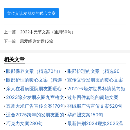
2、倡导科学、友善、良知、落实以病人为中心。
宣传义诊发朋友的暖心文案
3、义诊活动是心连心的纽带，医院托管是手牵手的
上一篇：
2022中元节文案（通用50句）
发展。
下一篇：
恩爱经典文案15篇
4、拒绝毒品，远离烟草，珍爱生命。
相关文章
5、实施医院托管，提高医疗质量，争创三级医院，
眼部保养文案（精选70句）
眼部护理的文案（精选90
服务人民健康。
眼部护理的暖心文案（精选
句）
宣传义诊发朋友的暖心文案
6、医院托管强强联合，卫生发展再上台阶。
60句）
亲人在看病医院朋友圈暖心
（精选50句）
2022卡塔尔世界杯搞笑简短
文案（精选95句）
2023除夕发朋友圈九宫格文
文案
过冬四件套吃的简短文案
7、卫生计生为健康，民富国强建xx。
案
五常大米广告宣传文案170句
190句
羽绒服广告宣传文案520句
适合2025跨年的发朋友圈的
孕妇照文案150句
8、联合义诊在乡间，服务群众接地气。
暖心文案190句
巧克力文案280句
最新告别2024迎接2025温
9、首诊到社区，方便又省钱。