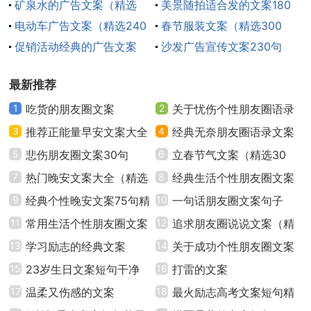
矿泉水的广告文案（精选
馨文案160句
美景随拍适合发的文案180
220句）
电动车广告文案（精选240
句
春节服装文案（精选300
10、实施星级医疗服务，弘扬优良医德医风。
句）
促销活动经典的广告文案
句）
沙发广告宣传文案230句
（通用300句）
11、普及科学防病知识，养成良好生活习惯。
最新推荐
12、安全避孕，自然分娩，母乳喂养。
1
吃货的朋友圈文案
2
关于忧伤个性朋友圈语录
3
推荐正能量早安文案大全
文案40句
4
经典无奈朋友圈语录文案
13、分级诊疗，科学就医。
（精选80句）
5
悲伤朋友圈文案30句
汇总50句精选
6
立春节气文案（精选30
14、造福广大病人，让病人在我院舒心、放心、安
7
热门晚安文案大全（精选
句）
8
经典生活个性朋友圈文案
心。
70句）
9
经典个性晚安文案75句精
句子（通用40句）
10
一句话朋友圈文案句子
选
11
常用生活个性朋友圈文案
（精选130句）
12
追求朋友圈说说文案（精
15、认真贯彻科学发展观，坚定落实国家新医改，
大全（通用90句）
13
学习励志的经典文案
选50句）
14
关于成功个性朋友圈文案
为全市卫生事业大发展再立新功。
15
23岁生日文案短句干净
句子（通用30句）
16
打雷的文案
16、开展义诊宣传活动，打造美好和谐社区。
17
温柔又伤感的文案
18
最火励志高考文案短句精