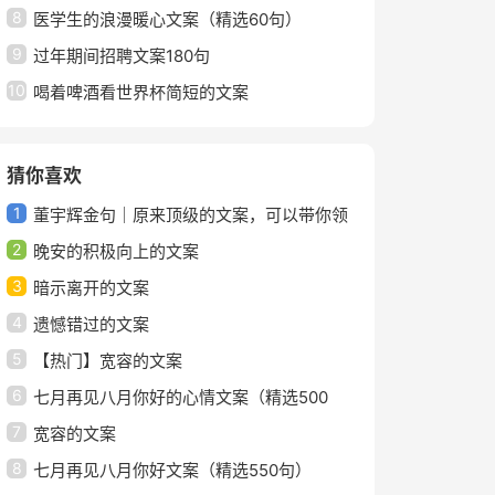
8
医学生的浪漫暖心文案（精选60句）
9
过年期间招聘文案180句
10
喝着啤酒看世界杯简短的文案
猜你喜欢
1
董宇辉金句｜原来顶级的文案，可以带你领
2
略人间的美好
晚安的积极向上的文案
3
暗示离开的文案
4
遗憾错过的文案
5
【热门】宽容的文案
6
七月再见八月你好的心情文案（精选500
7
句）
宽容的文案
8
七月再见八月你好文案（精选550句）