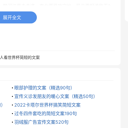
。楚河汉界走赤道，南北两极攻守忙。风云再起谁称王?
间共珍藏!
展开全文
起分享和感受人生的喜怒哀乐吧!
，所有铁杆球迷，任它雨打风吹，付出的爱收不回;给我
喝醉，就算再多美眉，不会闯进世界杯。
人看世界杯简短的文案
的揪心，夫妻的矛盾，统统给我滚。酣畅淋漓心情超好，
眼部护理的文案（精选90句）
作的话就阅读，雷倒的话就储存，发笑的话就回复，莫名其
宣传义诊发朋友的暖心文案（精选50句）
除的话，后果严重。
句）
2022卡塔尔世界杯搞笑简短文案
过冬四件套吃的简短文案190句
塔尔，加油喝彩不怕累，文明观赛真是美，比赛紧张人陶
羽绒服广告宣传文案520句
不知冠军是哪队。