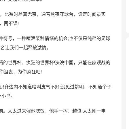
待，比赛时差真无奈，通宵熬夜守球台，设定时间录实
，两不误!
种符号，一种喧泄某种情绪的机会;也不仅是纯粹的足球
为名让我们一起释放激情。
腾的世界杯、疯狂的世界杯!泱泱中国，只能在家观战的
你沮丧，为你疯狂吧!
认识齐达内不知道啥叫皮气不好;没见过姚明，不知道个子
小小鸟。
前。太太过来催他吃饭，他手一挥：越位!太太刚一申