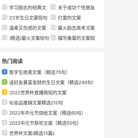
13
14
圈文案大全（通用90
学习励志的经典文
案（精选50句）
关于成功个性朋友
15
16
句）
案
23岁生日文案短句
圈文案句子（通用30
打雷的文案
17
18
干净
温柔又伤感的文案
句）
最火励志高考文案
19
20
(精选)最火文案短句
短句精编汇集通用
描写桑葚的文案短
秋天4篇
句
热门阅读
1
医学生绝美文案（精选75句）
2
送好友暴富发财的生日文案（精选240句）
3
2022世界杯直播简短的文案
4
化妆品推销文案精选210句
5
2022年中元节烧纸文案（精选60句）
6
2022中元节祭祀文案（精选50句）
7
世界杯文案(精选15篇)