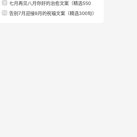
9
七月再见八月你好的治愈文案（精选550
10
句）
告别7月迎接8月的祝福文案（精选300句）