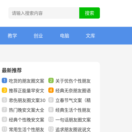
教学
创业
电脑
文库
最新推荐
1
2
吃货的朋友圈文案
关于忧伤个性朋友
3
4
推荐正能量早安文
圈语录文案40句
经典无奈朋友圈语
5
6
案大全（精选80句）
悲伤朋友圈文案30
录文案汇总50句精选
立春节气文案（精
7
8
句
热门晚安文案大全
选30句）
经典生活个性朋友
9
10
（精选70句）
经典个性晚安文案
圈文案句子（通用40
一句话朋友圈文案
11
12
75句精选
常用生活个性朋友
句）
句子（精选130句）
追求朋友圈说说文