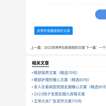
7、地球是个足球场，南北半球是中场
各亮绝活逞胜场。顶极赛事已登场，精彩瞬
8、足球有世界杯、排球有世界杯，一
世界杯直播简短的文案
9、给我一杯除臭水，换我一次不倒霉
一杯除臭水，换我一生不伤悲，就算我会
上一篇：
2022世界杯拉新简短的文案
下一篇：
一个
10、工作的烦恼，事业的艰辛，失恋
相关文章
期待精彩享受快乐，世界杯让男人更男人!
眼部保养文案（精选70句）
11、11、世界杯皮球短信驾到，合
眼部护理的暖心文案（精选60句）
妙就转发。此短信回传，开大脚皆可，删
亲人在看病医院朋友圈暖心文案（精选95
2023除夕发朋友圈九宫格文案
12、激情四射世界杯，N多球迷聚卡
五常大米广告宣传文案170句
醉，只见足球场上飞，眼花缭乱张着嘴，