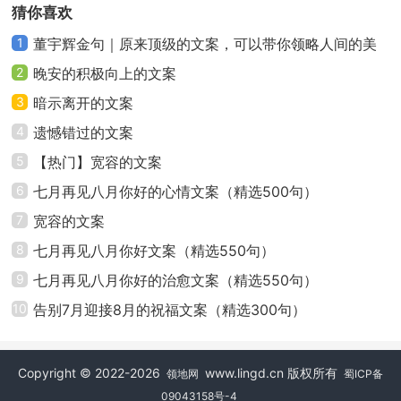
猜你喜欢
41、选择美漫，选择美满。
1
董宇辉金句｜原来顶级的文案，可以带你领略人间的美
好
2
晚安的积极向上的文案
42、拥有美漫，家庭美满!
3
暗示离开的文案
4
遗憾错过的文案
43、拥有美漫，美好浪漫。
5
【热门】宽容的文案
44、拥有美漫，幸福牵绊!
6
七月再见八月你好的心情文案（精选500句）
7
宽容的文案
45、优美生活，浪漫体验。
8
七月再见八月你好文案（精选550句）
46、远洋沙发，色型具佳。
9
七月再见八月你好的治愈文案（精选550句）
10
告别7月迎接8月的祝福文案（精选300句）
47、远洋沙发，舒适随身，典雅随意。
48、家有远洋，安心起航。
Copyright © 2022-2026
www.lingd.cn 版权所有
领地网
蜀ICP备
09043158号-4