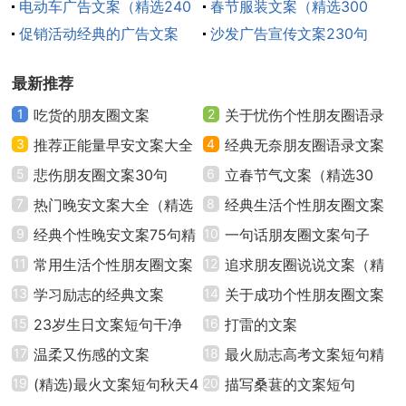
220句）
电动车广告文案（精选240
句
春节服装文案（精选300
句）
促销活动经典的广告文案
句）
沙发广告宣传文案230句
23、时尚美漫，清新自然。
（通用300句）
最新推荐
24、时尚舒适，浪漫温馨。
1
吃货的朋友圈文案
2
关于忧伤个性朋友圈语录
25、舒适家居从美漫坐起!
3
推荐正能量早安文案大全
文案40句
4
经典无奈朋友圈语录文案
（精选80句）
5
悲伤朋友圈文案30句
汇总50句精选
6
立春节气文案（精选30
26、舒适生活，美漫沙发。
7
热门晚安文案大全（精选
句）
8
经典生活个性朋友圈文案
27、舒适怡然，美漫首选。
70句）
9
经典个性晚安文案75句精
句子（通用40句）
10
一句话朋友圈文案句子
选
11
常用生活个性朋友圈文案
（精选130句）
12
追求朋友圈说说文案（精
28、甜美生活，漫漫享受。
大全（通用90句）
13
学习励志的经典文案
选50句）
14
关于成功个性朋友圈文案
29、甜蜜相拥，美在心里。
15
23岁生日文案短句干净
句子（通用30句）
16
打雷的文案
17
温柔又伤感的文案
18
最火励志高考文案短句精
30、完美人生，浪漫之选!
19
(精选)最火文案短句秋天4
编汇集通用
20
描写桑葚的文案短句
31、唯美选择，畅享生活。