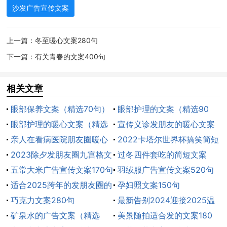
沙发广告宣传文案
14、远洋沙发，演绎家的感觉。
上一篇：
冬至暖心文案280句
15、爱远洋，爱生活。舒适的感觉，幸福的生活。
下一篇：
有关青春的文案400句
16、品味升级，美漫帮你。
相关文章
17、品味生活，从美漫坐起!
眼部保养文案（精选70句）
眼部护理的文案（精选90
18、品味生活，美漫沙发。
眼部护理的暖心文案（精选
句）
宣传义诊发朋友的暖心文案
60句）
亲人在看病医院朋友圈暖心
（精选50句）
2022卡塔尔世界杯搞笑简短
19、散漫不只一面——美漫沙发。
文案（精选95句）
2023除夕发朋友圈九宫格文
文案
过冬四件套吃的简短文案
案
五常大米广告宣传文案170句
190句
羽绒服广告宣传文案520句
20、尚动华庭，坐享人生。
适合2025跨年的发朋友圈的
孕妇照文案150句
21、生活从此与众不同。
暖心文案190句
巧克力文案280句
最新告别2024迎接2025温
矿泉水的广告文案（精选
馨文案160句
美景随拍适合发的文案180
22、生活有限，享受无限。