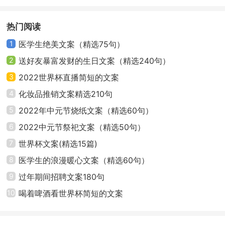
篇
32、闲看亭前花开花落，漫观天上云卷云舒。
热门阅读
1
医学生绝美文案（精选75句）
33、相依相伴，爱在美漫。
2
送好友暴富发财的生日文案（精选240句）
34、享受生活，从美漫坐起!
3
2022世界杯直播简短的文案
4
化妆品推销文案精选210句
35、幸福的选择——美漫沙发!
5
2022年中元节烧纸文案（精选60句）
36、幸福你我他，美漫乐在家。
6
2022中元节祭祀文案（精选50句）
7
世界杯文案(精选15篇)
37、幸福生活，美漫见证。
8
医学生的浪漫暖心文案（精选60句）
38、幸福之家，美漫相伴。
9
过年期间招聘文案180句
10
喝着啤酒看世界杯简短的文案
39、幸福之家，坐享美漫。
40、选择美漫，选择美满。