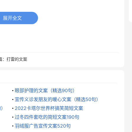
展开全文
去
。
篇：
打雷的文案
眼部护理的文案（精选90句）
宣传义诊发朋友的暖心文案（精选50句）
鱼听到的大海的'声音，即使它游不过去。千里迢迢的路
句）
2022卡塔尔世界杯搞笑简短文案
现实要去面对和承受。所有的感情都会逐渐的平静和淡
过冬四件套吃的简短文案190句
羽绒服广告宣传文案520句