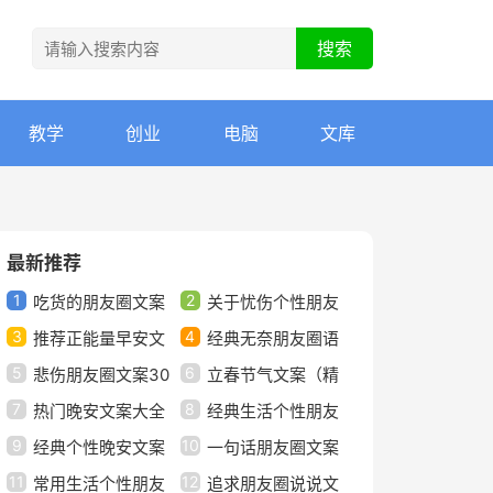
教学
创业
电脑
文库
最新推荐
1
2
吃货的朋友圈文案
关于忧伤个性朋友
3
4
推荐正能量早安文
圈语录文案40句
经典无奈朋友圈语
5
6
案大全（精选80句）
悲伤朋友圈文案30
录文案汇总50句精选
立春节气文案（精
7
8
句
热门晚安文案大全
选30句）
经典生活个性朋友
9
10
（精选70句）
经典个性晚安文案
圈文案句子（通用40
一句话朋友圈文案
11
12
75句精选
常用生活个性朋友
句）
句子（精选130句）
追求朋友圈说说文