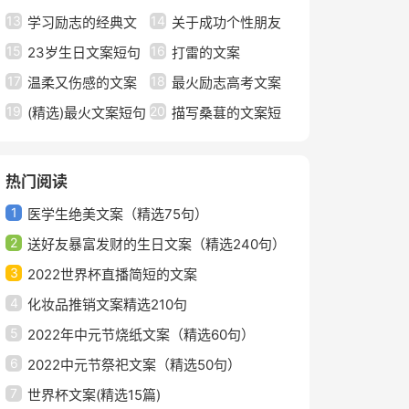
13
14
圈文案大全（通用90
学习励志的经典文
案（精选50句）
关于成功个性朋友
15
16
句）
案
23岁生日文案短句
圈文案句子（通用30
打雷的文案
17
18
干净
温柔又伤感的文案
句）
最火励志高考文案
19
20
(精选)最火文案短句
短句精编汇集通用
描写桑葚的文案短
秋天4篇
句
热门阅读
1
医学生绝美文案（精选75句）
2
送好友暴富发财的生日文案（精选240句）
3
2022世界杯直播简短的文案
4
化妆品推销文案精选210句
5
2022年中元节烧纸文案（精选60句）
6
2022中元节祭祀文案（精选50句）
7
世界杯文案(精选15篇)