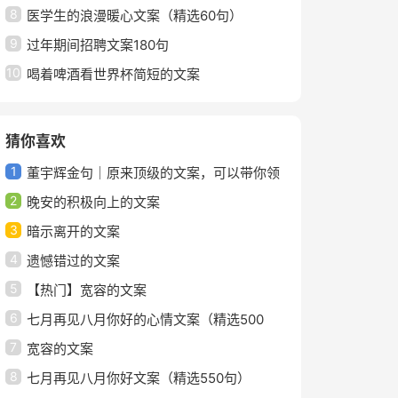
8
医学生的浪漫暖心文案（精选60句）
9
过年期间招聘文案180句
10
喝着啤酒看世界杯简短的文案
猜你喜欢
1
董宇辉金句｜原来顶级的文案，可以带你领
2
略人间的美好
晚安的积极向上的文案
3
暗示离开的文案
4
遗憾错过的文案
5
【热门】宽容的文案
6
七月再见八月你好的心情文案（精选500
7
句）
宽容的文案
8
七月再见八月你好文案（精选550句）