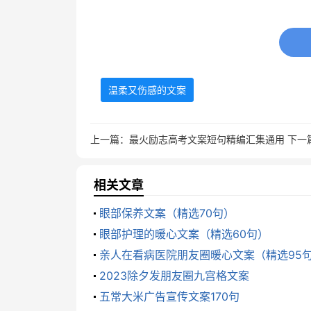
8、走完同一条街，回到两个世界。
9、要离开，就请，永远别再回来。
温柔又伤感的文案
10、没有什么过不去，只是再也回不
11、看着别人的故事，流着自己的眼泪
上一篇：
最火励志高考文案短句精编汇集通用
下一
12、你不过是仗着我喜欢你。
相关文章
13、我不在乎你对我的不在乎。
眼部保养文案（精选70句）
眼部护理的暖心文案（精选60句）
14、生命是鱼，生活是水。而灵魂是
亲人在看病医院朋友圈暖心文案（精选95
途，翻山越岭，飘洋过海，依旧有沉重的
2023除夕发朋友圈九宫格文案
忘。
五常大米广告宣传文案170句