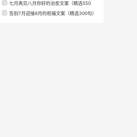
9
七月再见八月你好的治愈文案（精选550
10
句）
告别7月迎接8月的祝福文案（精选300句）