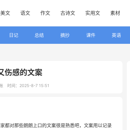
美文
语文
作文
古诗文
实用文
素材
日记
总结
摘抄
课件
英语
又伤感的文案
账
时间：2025-8-7 15:51
大家都对那些朗朗上口的文案很是熟悉吧，文案用以记录