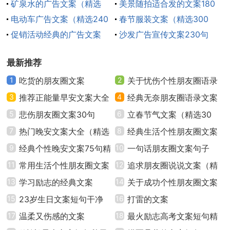
矿泉水的广告文案（精选
馨文案160句
美景随拍适合发的文案180
过的时候给予你最大的缓解与安慰
220句）
电动车广告文案（精选240
句
春节服装文案（精选300
18.你问我在我心里有没有你的位置，我说你在我的
句）
促销活动经典的广告文案
句）
沙发广告宣传文案230句
窦房结里，因为以后每次的心跳都因你而起
（通用300句）
最新推荐
19.我的心每每一次律动，瓣膜的每一次开放，肺泡
1
吃货的朋友圈文案
2
关于忧伤个性朋友圈语录
的每一次气体交换，都是因为那个穿过角膜倒印在视网
3
推荐正能量早安文案大全
文案40句
4
经典无奈朋友圈语录文案
膜上的你
（精选80句）
5
悲伤朋友圈文案30句
汇总50句精选
6
立春节气文案（精选30
20.我如视杆细胞敏感却只能辨别明暗，你如视锥细
7
热门晚安文案大全（精选
句）
8
经典生活个性朋友圈文案
胞慢热却给我带来斑斓。
70句）
9
经典个性晚安文案75句精
句子（通用40句）
10
一句话朋友圈文案句子
选
11
常用生活个性朋友圈文案
（精选130句）
12
追求朋友圈说说文案（精
医学生的浪漫暖心文案 篇2
1、若有来生，你为尺骨，我做桡骨，相依相偎，永
大全（通用90句）
13
学习励志的经典文案
选50句）
14
关于成功个性朋友圈文案
不分离。
15
23岁生日文案短句干净
句子（通用30句）
16
打雷的文案
17
温柔又伤感的文案
18
最火励志高考文案短句精
2、血液流遍全身，最后回到心脏，就像我喜欢你，