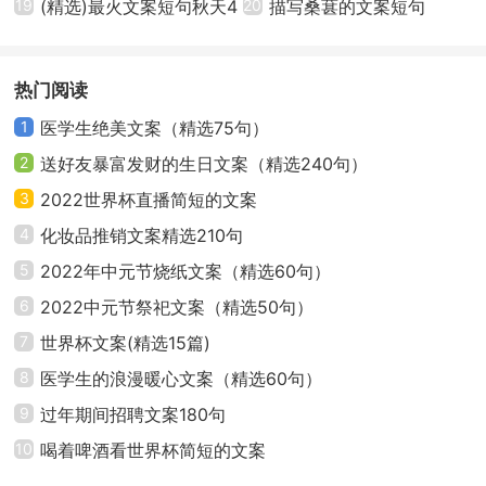
19
(精选)最火文案短句秋天4
编汇集通用
20
描写桑葚的文案短句
不远万里，还是奔向你。
篇
3、我们，就像永远伴行的动脉和静脉，一起搏动。
热门阅读
4、你是我的窦房结，遇见你的时候，就是心动的开
1
医学生绝美文案（精选75句）
始。
2
送好友暴富发财的生日文案（精选240句）
3
2022世界杯直播简短的文案
5、你一直在我左锁骨中线与第五肋骨焦点内侧1cm
4
化妆品推销文案精选210句
处。
5
2022年中元节烧纸文案（精选60句）
6、你是我的阿托品，心跳加速是你，脸红是你，口
6
2022中元节祭祀文案（精选50句）
干舌燥是你。
7
世界杯文案(精选15篇)
8
医学生的浪漫暖心文案（精选60句）
7、你是我的洋地黄，治得了心衰，却治不了遇见你
9
过年期间招聘文案180句
时的心律失常。
10
喝着啤酒看世界杯简短的文案
8、你是硝酸甘油片，每次心如刀绞只有你能治愈。