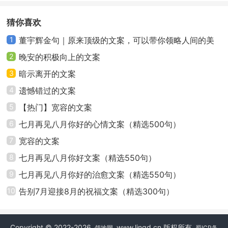
9、如果我是那206块骨，你就是那600多块肌肉，
猜你喜欢
我们一起支撑着生命运动。
1
董宇辉金句｜原来顶级的文案，可以带你领略人间的美
好
2
晚安的积极向上的文案
10、我是你的牙齿，咀嚼不完对你的爱。
3
暗示离开的文案
11、无论你怎么对我，我给你的爱一如既往，光洁
4
遗憾错过的文案
无菌。
5
【热门】宽容的文案
6
七月再见八月你好的心情文案（精选500句）
12、我在细胞中翻涌，你是我难以免疫的抗体。
7
宽容的文案
13、骨质疏松缺钙，贫血缺铁，我缺你。
8
七月再见八月你好文案（精选550句）
9
七月再见八月你好的治愈文案（精选550句）
14、每次见到你，我的心波，不再有节律。
10
告别7月迎接8月的祝福文案（精选300句）
15、肾上腺素、阿拉明、多巴酚丁胺都治不好我遇
见你时，心跳暂停的一秒。
Copyright © 2022-2026
www.lingd.cn 版权所有
领地网
蜀ICP备