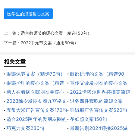
12.你永远在我左锁骨中线第五肋间1cm处”这是心尖
医学生的浪漫暖心文案
的位置
13.我血液的红细胞，期待的不是氧，而是对你离不
上一篇：
适合教师节的暖心文案（精选150句）
开的思念
下一篇：
2022中元节文案（通用50句）
14.你是我的洋地黄，治得了心衰，治不了我遇见你
相关文章
时的心律失常
眼部保养文案（精选70句）
眼部护理的文案（精选90
15.你是我的透析机，血流加快是你，痛并快乐是
眼部护理的暖心文案（精选
句）
宣传义诊发朋友的暖心文案
你，不能没你是你
60句）
亲人在看病医院朋友圈暖心
（精选50句）
2022卡塔尔世界杯搞笑简短
文案（精选95句）
2023除夕发朋友圈九宫格文
文案
过冬四件套吃的简短文案
16.血液流遍全身，最后回到心脏，就像，我喜欢
案
五常大米广告宣传文案170句
190句
羽绒服广告宣传文案520句
你，不远万里，还是奔向你
适合2025跨年的发朋友圈的
孕妇照文案150句
暖心文案190句
巧克力文案280句
最新告别2024迎接2025温
17.我愿意成为你生命里的布洛芬，在你最痛苦最难