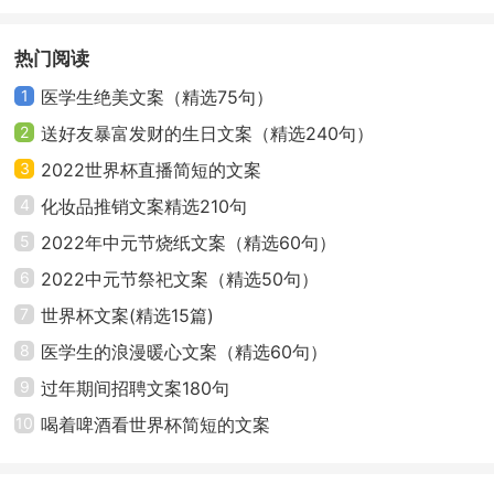
同一片天空同时呼吸而满足。
篇
热门阅读
16、别放弃太早，咬牙撑过，才有回忆的价值。把
自己过得像王后，你才能吸引国王。你是怎么样的人，
1
医学生绝美文案（精选75句）
就会吸引什么样的人。
2
送好友暴富发财的生日文案（精选240句）
3
2022世界杯直播简短的文案
17、决定放弃了的事，就请放弃得干干净净。那些
4
化妆品推销文案精选210句
决定再也不见面的人，就真的不要见面了。请不要再做
5
2022年中元节烧纸文案（精选60句）
背叛自己的事了。如果要爱别人，就请先好好爱自己。
6
2022中元节祭祀文案（精选50句）
18、当两个人之间的感觉，只靠你一个人在苦苦维
7
世界杯文案(精选15篇)
系，想放弃而下不了决定的时候。你首先应该放弃的是
8
医学生的浪漫暖心文案（精选60句）
自己，放弃自己的那份残存的希望，然后你才能放弃你
9
过年期间招聘文案180句
想放弃的别人，爱情的确应该包容，但是如果总是在很
10
喝着啤酒看世界杯简短的文案
辛苦地包容，再勉强维持，那已经不是爱情了！
19、爱上一个不爱自己的人，就像是自己挖了个