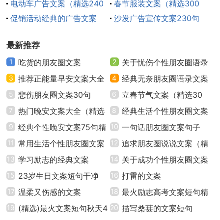
220句）
电动车广告文案（精选240
句
春节服装文案（精选300
真的，回不去也是真的。
句）
促销活动经典的广告文案
句）
沙发广告宣传文案230句
（通用300句）
11、懂得放弃的人，得到更多。懂得舍取的人，珍
最新推荐
惜更多。懂得忘却的人，快乐更多。
1
吃货的朋友圈文案
2
关于忧伤个性朋友圈语录
12、一味的放弃原则的人，不是强者。太固执的傻
3
推荐正能量早安文案大全
文案40句
4
经典无奈朋友圈语录文案
执着，也是不够的。能在坚持原则的基础上，完成所有
（精选80句）
5
悲伤朋友圈文案30句
汇总50句精选
6
立春节气文案（精选30
挑战的人才厉害！
7
热门晚安文案大全（精选
句）
8
经典生活个性朋友圈文案
70句）
9
经典个性晚安文案75句精
句子（通用40句）
10
一句话朋友圈文案句子
13、要放声笑，经常笑，最重要的是为自己而欢
选
11
常用生活个性朋友圈文案
（精选130句）
12
追求朋友圈说说文案（精
笑。
大全（通用90句）
13
学习励志的经典文案
选50句）
14
关于成功个性朋友圈文案
14、有了很爱很爱的人就该安分守己，别再渴望遇
15
23岁生日文案短句干净
句子（通用30句）
16
打雷的文案
见更好的人，我希望你喜欢我是来自心脏而不是口腔。
17
温柔又伤感的文案
18
最火励志高考文案短句精
19
(精选)最火文案短句秋天4
编汇集通用
20
描写桑葚的文案短句
15、有些人，不是为了得到而相识，只是为了能在