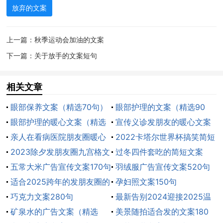
放弃的文案
6、不要放弃曾经单纯的自己，我们都是跌跌撞撞，
一路失去，一边成长，尽管我们很平凡，但却独一无
上一篇：
秋季运动会加油的文案
二。
下一篇：
关于放手的文案短句
7、其实没什么放不下的 只是会觉得遗憾 ，付出了
那么多的感情， 说没就没了。
相关文章
眼部保养文案（精选70句）
眼部护理的文案（精选90
8、有时放弃了一段感情，并不是舍不得对方，而是
眼部护理的暖心文案（精选
句）
宣传义诊发朋友的暖心文案
对那种全情投入后的失败感到不甘心。
60句）
亲人在看病医院朋友圈暖心
（精选50句）
2022卡塔尔世界杯搞笑简短
9、学着做自己，放弃那些不属于自己的东西。你的
文案（精选95句）
2023除夕发朋友圈九宫格文
文案
过冬四件套吃的简短文案
爱情，如果，不幸福，如果，不快乐，那就放手吧，有
案
五常大米广告宣传文案170句
190句
羽绒服广告宣传文案520句
些失去那是注定的，有些缘分是永远不会有结果的。爱
适合2025跨年的发朋友圈的
孕妇照文案150句
一个人不一定会拥有，若是拥有一个人，就好好爱她。
暖心文案190句
巧克力文案280句
最新告别2024迎接2025温
矿泉水的广告文案（精选
馨文案160句
美景随拍适合发的文案180
10、不是放弃你了，是我终于放过了自己，想你是