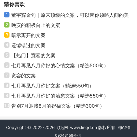
猜你喜欢
坑，然后义无反顾的跳进去，坑是自己挖的，跳也是自
1
董宇辉金句｜原来顶级的文案，可以带你领略人间的美
己跳的，最后爬不出来的也是自己。
好
2
晚安的积极向上的文案
20、当我们放弃眼前，而期盼“以后”的时候，我们
3
暗示离开的文案
也许就再也没有更进一步的机会了。所以目光“短浅”一
4
遗憾错过的文案
点，忘掉那些对将来的顾及，把握当下，毕竟未来还未
5
【热门】宽容的文案
到来。
6
七月再见八月你好的心情文案（精选500句）
7
宽容的文案
21、放弃不该放弃的是无奈；不放弃该放弃的是无
知，不放弃不该放弃的是执着。认真思考一下，你是否
8
七月再见八月你好文案（精选550句）
在无奈中成长，在无知中执着。
9
七月再见八月你好的治愈文案（精选550句）
10
告别7月迎接8月的祝福文案（精选300句）
22、永不放弃是人生要成功的一大因素，只要能够
坚持，锲而不舍，终会到达成功的彼岸的。
Copyright © 2022-2026
www.lingd.cn 版权所有
领地网
蜀ICP备
23、不想放弃，所以一直坚持；不想流泪，所以一
09043158号-4