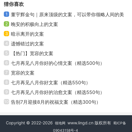
界，你也早晚毁掉一切。理性中带点感性看世界，才能
猜你喜欢
比别人看到更多更精彩的'事物，收获更多的美丽。
1
董宇辉金句｜原来顶级的文案，可以带你领略人间的美
好
2
晚安的积极向上的文案
13、人生百年，转眼成空。生不带来，死不带去。
一切邂逅，悲喜皆由心定。看得透，放得开，则一切如
3
暗示离开的文案
镜中花，水中月，虽然赏心悦目，却非永恒。不如开开
4
遗憾错过的文案
心心，坦坦荡荡，不让自己在悲伤中度过，别让自己在
5
【热门】宽容的文案
徘徊中漫步，随缘起止，一切以开心为准则。人生一
6
七月再见八月你好的心情文案（精选500句）
场，不过活一回心境。
7
宽容的文案
8
七月再见八月你好文案（精选550句）
14、当你觉得处处不如人时，不要自卑，记得你只
9
七月再见八月你好的治愈文案（精选550句）
是平凡人；当别人忽略你时，不要伤心，每个人都有自
己的生活，谁都不可能一直陪你；当你看到别人在笑
10
告别7月迎接8月的祝福文案（精选300句）
时，不要以为世界上只有你一个人在伤心，其实，别人
只是比你会掩饰；当你很无助时，你可以哭，但哭过之
Copyright © 2022-2026
www.lingd.cn 版权所有
领地网
蜀ICP备
后，你必须要振作起来，即使输掉了一切。
09043158号-4