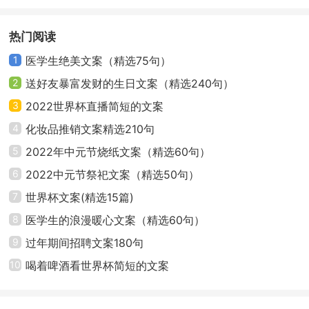
篇
弃吧，大千世界，莽莽苍苍，我们能够拥有的毕竟有
限，不要让无止尽的欲求埋葬了原本的快乐与幸福。如
热门阅读
果你想什么都抓住，最终只能什么都抓不住。
1
医学生绝美文案（精选75句）
2
送好友暴富发财的生日文案（精选240句）
11、心态不好，人生易老。有什么样的心，你就是
3
2022世界杯直播简短的文案
什么样的人。人，不怕容颜沧桑，就怕心的苍老。一颗
4
化妆品推销文案精选210句
苍老的心，如同日暮的黄昏，看不见光明的滋生，心中
5
2022年中元节烧纸文案（精选60句）
只有黑暗的蔓延。心的苍老，带来人生的绝望，绝望如
尘土，一层层，淹没了才华，苍老了岁月。烈士暮年，
6
2022中元节祭祀文案（精选50句）
壮心不已，心态年轻，人就越活越年轻！
7
世界杯文案(精选15篇)
8
医学生的浪漫暖心文案（精选60句）
12、一个人的胸怀决定了他人生的高度。一个人立
9
过年期间招聘文案180句
身处世，如果任凭感性随意凌驾于理性之上，任由情绪
10
喝着啤酒看世界杯简短的文案
控制理性，必然不会很成功。心有多大，世界就有多
大。如果连自己的情绪都控制不了，即便给你整个世