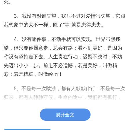
死。
3、我没有对谁失望，我只不过对爱情很失望，它跟
我想象中的大不一样，除了“等”就是患得患失。
4、没有哪件事，不动手就可以实现。世界虽然残
酷，但只要你愿意走，总会有路；看不到美好，是因为
你没有坚持走下去。人生贵在行动，迟疑不决时，不妨
先迈出小小一步。前进不必遗憾，若是美好，叫做精
彩；若是糟糕，叫做经历！
5、不是每一次跋涉，都有人默默伴行；不是每一次
归来，都有人静静守候。生命的途中，我们都有孤行，
没人问询，没人关心，累了，悄悄歇息；烦了，轻轻放
展开全文
松。没人替代你的忧愁，无人分享你的欢欣，所有的一
切，靠你自己承受，自己担当。于前行的过程中，逐渐