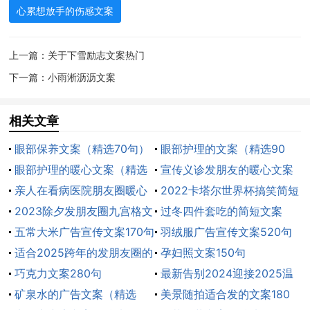
领悟，人生就是一次自我完成的穿行，靠的是自身。
心累想放手的伤感文案
6、岁到30岁之间的日子，可能是最苦逼的日子。
上一篇：
关于下雪励志文案热门
你离开学校，脱下学生气，沉迷过的偶像一个个消失，
下一篇：
小雨淅沥沥文案
身边的朋友一个个远离，建立一个不喜欢的交际圈，在
现实和梦想的交际中逐渐消失存在感。人生不是一条平
相关文章
坦的大道，而是一个不断修正的过程。不知道自己想要
什么没关系，一定要牢记自己不想要什么。
眼部保养文案（精选70句）
眼部护理的文案（精选90
眼部护理的暖心文案（精选
句）
宣传义诊发朋友的暖心文案
7、人生是需要用苦难浸泡的，没有了伤痛，生命就
60句）
亲人在看病医院朋友圈暖心
（精选50句）
2022卡塔尔世界杯搞笑简短
少了炫彩和厚重。只有在伤口中盛开的花朵，才是陪伴
文案（精选95句）
2023除夕发朋友圈九宫格文
文案
过冬四件套吃的简短文案
我们默默前行的风景。不要在意小小的委屈，难过只是
案
五常大米广告宣传文案170句
190句
羽绒服广告宣传文案520句
你心情的点缀，而不是制约你灵魂的枷锁。该铭记的，
适合2025跨年的发朋友圈的
孕妇照文案150句
就把它雕刻在心灵的石碑上；该淡忘的，就把它融入宣
暖心文案190句
巧克力文案280句
最新告别2024迎接2025温
泄的泪水中。让我们从困苦中借力，在隐忍中坚强。
矿泉水的广告文案（精选
馨文案160句
美景随拍适合发的文案180