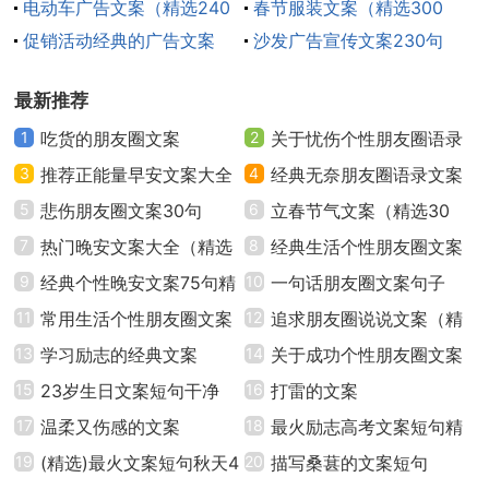
220句）
电动车广告文案（精选240
句
春节服装文案（精选300
8、一时的输赢并不重要，重要的是我们在重重的博
句）
促销活动经典的广告文案
句）
沙发广告宣传文案230句
弈中，不要迷失曾经的自己。许多时候，我们不是跌倒
（通用300句）
在自己的缺陷上，而是跌倒在自己的优势上，因为缺陷
最新推荐
常能给我们以提醒，而优势却常常使我们忘了去选择和
1
吃货的朋友圈文案
2
关于忧伤个性朋友圈语录
放弃。我们之所以放弃，是因为有更有价值的东西值得
珍惜，而只有我们懂得放弃，才真正学会了珍惜。
3
推荐正能量早安文案大全
文案40句
4
经典无奈朋友圈语录文案
（精选80句）
5
悲伤朋友圈文案30句
汇总50句精选
6
立春节气文案（精选30
9、每一天都是崭新的，微笑地面对生活，我们将会
7
热门晚安文案大全（精选
句）
8
经典生活个性朋友圈文案
有意想不到的收获。人生的最佳状态是淡定从容。人的
70句）
9
经典个性晚安文案75句精
句子（通用40句）
10
一句话朋友圈文案句子
优雅，关键在于控制自己的情绪。用嘴巴伤人是最愚蠢
选
11
常用生活个性朋友圈文案
（精选130句）
12
追求朋友圈说说文案（精
的一种行为。一个能控制住不良情绪的人，比一个能拿
大全（通用90句）
13
学习励志的经典文案
选50句）
14
关于成功个性朋友圈文案
下一座城池的人更强大。
15
23岁生日文案短句干净
句子（通用30句）
16
打雷的文案
10、有些东西，注定与你无缘，你再强求，最终都
17
温柔又伤感的文案
18
最火励志高考文案短句精
会离你而去；有些人，只能是你生命中的过客，你再留
19
(精选)最火文案短句秋天4
编汇集通用
20
描写桑葚的文案短句
恋，到头来所有的期望终究成空。不属于你的，那就放